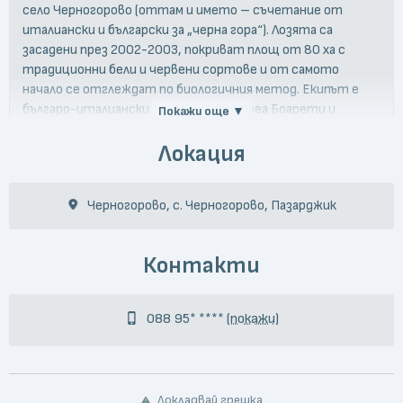
село Черногорово (оттам и името – съчетание от
италиански и български за „черна гора“). Лозята са
засадени през 2002-2003, покриват площ от 80 ха с
традиционни бели и червени сортове и от самото
начало се отглеждат по биологичния метод. Екипът е
българо-италиански: енолозите Андреа Боарети и
Покажи още ▼
обучаваната от него от самото начало на проекта
Нурджин Ахмедова; агроном е Филипо Джаноне.
Локация
Капацитетът е 200 000 бутилки. Вината са с
брандовете Gea (купаж от шардоне & мускат отонел),
Черногорово, с. Черногорово, Пазарджик
Ares (мерло & мавруд), Cherno (каберне совиньон & мавруд),
Mavrud (100% чист мавруд) и магнум от чист пино ноар.
Избата е силно ориентирана към експорт: 80% от
Контакти
продукцията се изнася, основно за Китай, Япония,
Швейцария и Холандия. Виненият туризъм е част от
инвестиционния проект на семейството; в момента са
088 95* ****
(покажи)
възможни посещения по предварителна заявка.
Докладвай грешка