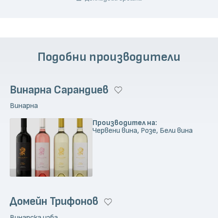
Подобни производители
Винарна Сарандиев
Винарна
Производител на:
Червени вина, Розе, Бели вина
Домейн Трифонов
Винарска изба