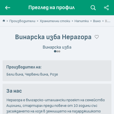
Преглед на профил
Производители
Хранителни стоки
Напитки
Вино
Винарска изба Нерагора
Винарска изба Нерагора
Винарска изба
Производител на:
Бели вина, Червени вина, Розе
За нас
Нерагора е българско-италиански проект на семейство
Ацолини, стартирал преди повече от 10 години със
засаждането на лозя в землището на пазарджишкото