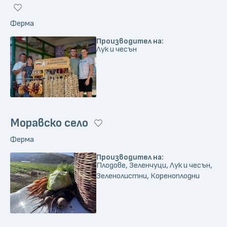
Ферма
Производител на:
Лук и чесън
Моравско село
Ферма
Производител на:
Плодове, Зеленчуци, Лук и чесън,
Зеленолистни, Кореноплодни