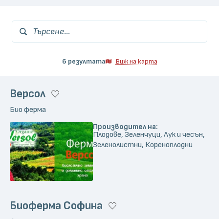
Търсене...
6 резултата
Виж на карта
Версол
Био ферма
Производител на:
Плодове, Зеленчуци, Лук и чесън,
Зеленолистни, Кореноплодни
Биоферма Софина