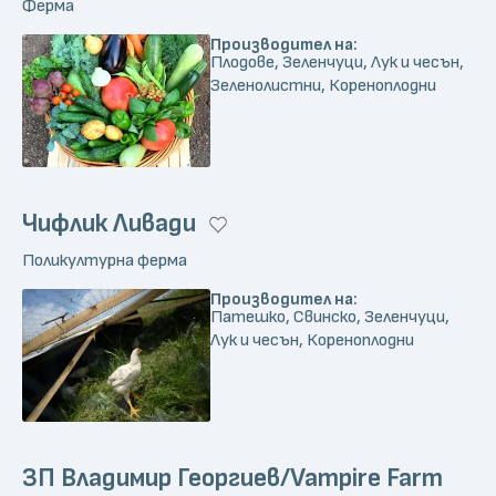
Ферма
Производител на:
Плодове, Зеленчуци, Лук и чесън,
Зеленолистни, Кореноплодни
Чифлик Ливади
Поликултурна ферма
Производител на:
Патешко, Свинско, Зеленчуци,
Лук и чесън, Кореноплодни
ЗП Владимир Георгиев/Vampire Farm