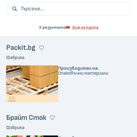
Търсене...
3 резултата
Виж на карта
Packit.bg
Фабрика
Производител на:
Опаковъчни материали
Брайт Сток
Фабрика