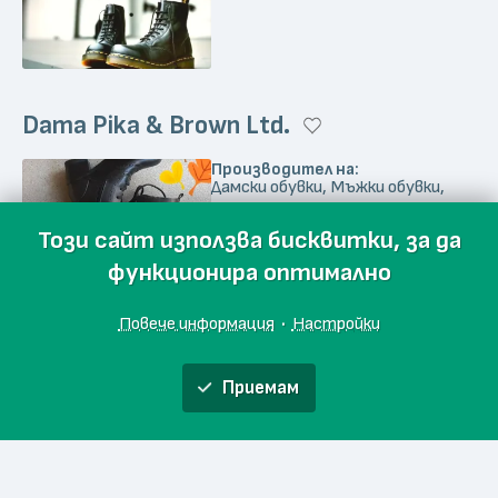
Dama Pika & Brown Ltd.
Производител на:
Дамски обувки, Мъжки обувки,
Детски обувки
Този сайт използва бисквитки, за да
функционира оптимално
Повече информация
·
Настройки
Приемам
Обяви
Производители
Магазини
Събития
Блог
Още