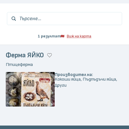
Търсене...
1 резултат
Виж на карта
Ферма ЯЙКО
Птицеферма
Производител на:
Кокоши яйца, Пъдпъдъчи яйца,
Други