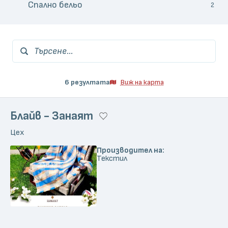
Спално бельо
2
Търсене...
6 резултата
Виж на карта
Блайв - Занаят
Цех
Производител на:
Текстил