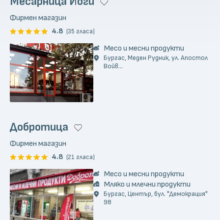
Месарница Йоги
Фирмен магазин
4.8
(35 гласа)
Месо и месни продукти
Бургас, Меден Рудник, ул. Апостол
Войв...
Добротица
Фирмен магазин
4.8
(21 гласа)
Месо и месни продукти
Мляко и млечни продукти
Бургас, Център, бул. "Демокрация"
98