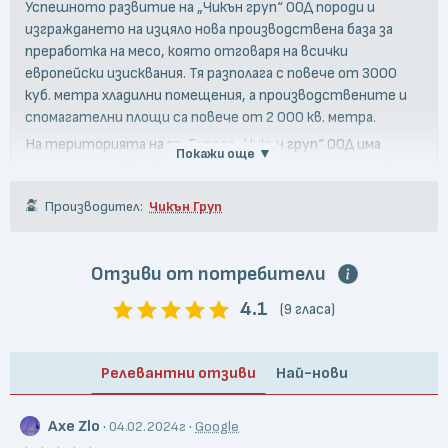
Успешното развитие на „Чикън груп“ ООД породи и
изграждането на изцяло нова производствена база за
преработка на месо, която отговаря на всички
европейски изисквания. Тя разполага с повече от 3000
куб. метра хладилни помещения, а производствените и
спомагателни площи са повече от 2 000 кв. метра.
На територията на гр. Бургас „Чикън груп“ ООД има
Покажи още ▼
изградена и собствена мрежа от фирмени магазини, в
които предлага пълната гама замразени, охладени,
Производител:
Чикън Груп
варено-пушени и печени продукти от пилешко месо.
Отзиви от потребители
4.1
(9 гласа)
Релевантни отзиви
Най-нови
Axe Zlo
·
·
04.02.2024г
Google