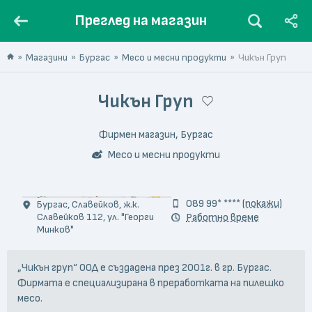
Преглед на магазин
Магазини
Бургас
Месо и месни продукти
Чикън Груп
Чикън Груп
Фирмен магазин, Бургас
Месо и месни продукти
© Ivan Vasilev
089 99* ****
(покажи)
Бургас, Славейков, ж.к.
Славейков 112, ул. "Георги
Работно време
Минков"
„Чикън груп“ ООД е създадена през 2001г. в гр. Бургас.
Фирмата е специализирана в преработката на пилешко
месо.