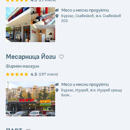
4.5
(21 гласа)
Месо и месни продукти
Бургас, Славейков, ж.к. Славейков
205
Месарница Йоги
Фирмен магазин
4.5
(187 гласа)
Месо и месни продукти
Бургас, Изгрев, ж.к. Изгрев срещу
блок...