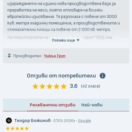
изграждането на изцяло нова производствена база за
преработка на месо, която отговаря на всички
европейски изисквания. Тя разполага с повече от 3000
куб. метра хладилни помещения, а производствените и
спомагателни площи са повече от 2 000 кв. метра.
На територията на гр. Бургас „Чикън груп“ ООД има
Покажи още ▼
изградена и собствена мрежа от фирмени магазини, в
които предлага пълната гама замразени, охладени,
Производител:
Чикън Груп
варено-пушени и печени продукти от пилешко месо.
Отзиви от потребители
3.6
(42 гласа)
Релевантни отзиви
Най-нови
Теодор Божинов
·
·
07.03.2026г
Google