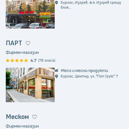
Бургас, Изгрев, ж.к. Изгрев срещу
блок...
ПАРТ
Фирмен магазин
4.7
(78 гласа)
Месо и месни продукти
Бургас, Център, ул. "Поп Грую" 7
Меском
Фирмен магазин