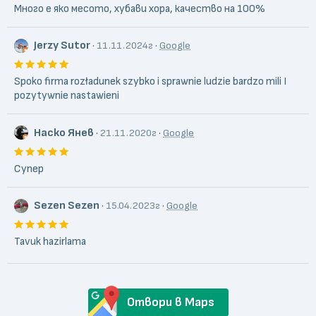
Много е яко месото, хубави хора, качество на 100%
Jerzy Sutor
·
·
11.11.2024г
Google
Spoko firma rozładunek szybko i sprawnie ludzie bardzo mili I
pozytywnie nastawieni
Наско Янев
·
·
21.11.2020г
Google
Супер
Sezen Sezen
·
·
15.04.2023г
Google
Tavuk hazirlama
Отвори в Maps