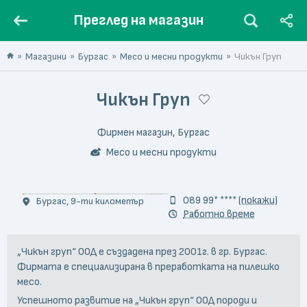
Преглед на магазин
Магазини
Бургас
Месо и месни продукти
Чикън Груп
Чикън Груп
Фирмен магазин, Бургас
Месо и месни продукти
© „Чикън Груп“ ООД
089 99* ****
(покажи)
Бургас, 9-ти километър
Работно време
„Чикън груп“ ООД е създадена през 2001г. в гр. Бургас.
Фирмата е специализирана в преработката на пилешко
месо.
Успешното развитие на „Чикън груп“ ООД породи и