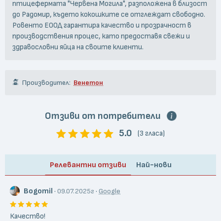
птицефермата "Червена Могила", разположена в близост
до Радомир, където кокошките се отглеждат свободно.
Ровенто ЕООД гарантира качество и прозрачност в
производствения процес, като предоставя свежи и
здравословни яйца на своите клиенти.
Производител:
Венетон
Отзиви от потребители
5.0
(3 гласа)
Релевантни отзиви
Най-нови
Bogomil
·
·
09.07.2025г
Google
Качество!