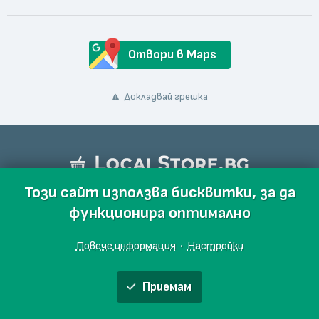
Отвори в Maps
Докладвай грешка
Този сайт използва бисквитки, за да
функционира оптимално
Повече информация
·
Настройки
Приемам
Обяви
Производители
Магазини
Събития
Блог
Още