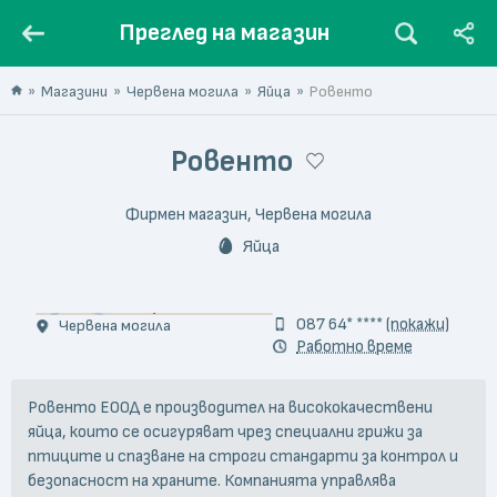
Преглед на магазин
Магазини
Червена могила
Яйца
Ровенто
Ровенто
Фирмен магазин, Червена могила
Яйца
© Bogomil Nikolov
087 64* ****
(покажи)
Червена могила
Работно време
Ровенто ЕООД е производител на висококачествени
яйца, които се осигуряват чрез специални грижи за
птиците и спазване на строги стандарти за контрол и
безопасност на храните. Компанията управлява