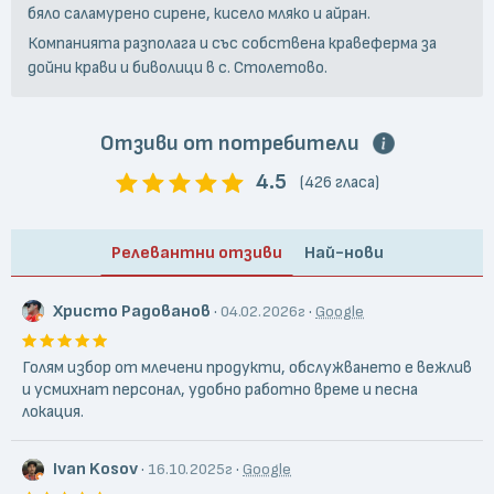
бяло саламурено сирене, кисело мляко и айран.
Компанията разполага и със собствена кравеферма за
дойни крави и биволици в с. Столетово.
Отзиви от потребители
4.5
(426 гласа)
Релевантни отзиви
Най-нови
Христо Радованов
·
·
04.02.2026г
Google
Голям избор от млечени продукти, обслужването е вежлив
и усмихнат персонал, удобно работно време и песна
локация.
Ivan Kosov
·
·
16.10.2025г
Google