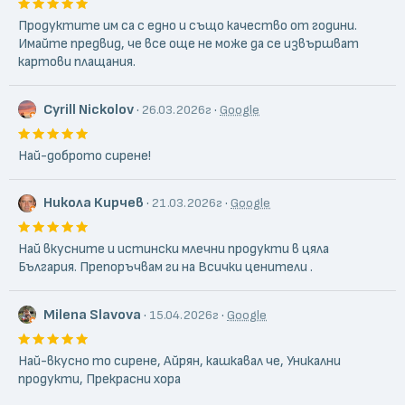
Продуктите им са с едно и също качество от години.
Имайте предвид, че все още не може да се извършват
картови плащания.
Cyrill Nickolov
·
·
26.03.2026г
Google
Най-доброто сирене!
Никола Кирчев
·
·
21.03.2026г
Google
Най вкусните и истински млечни продукти в цяла
България. Препоръчвам ги на Всички ценители .
Milena Slavova
·
·
15.04.2026г
Google
Най-вкусно то сирене, Айрян, кашкавал че, Уникални
продукти, Прекрасни хора