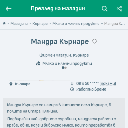
Преглед на магазин
Магазини
Кърнаре
Мляко и млечни продукти
Мандра Кърнаре
Мандра Кърнаре
Фирмен магазин, Кърнаре
Мляко и млечни продукти
088 56* ****
(покажи)
Кърнаре
Работно време
Мандра Кърнаре се намира в китното село Кърнаре, в
полите на Стара Планина.
Подбирайки най-добрите суровини, мандрата работи с
краве, овче, козе и биволско мляко, които преработва в