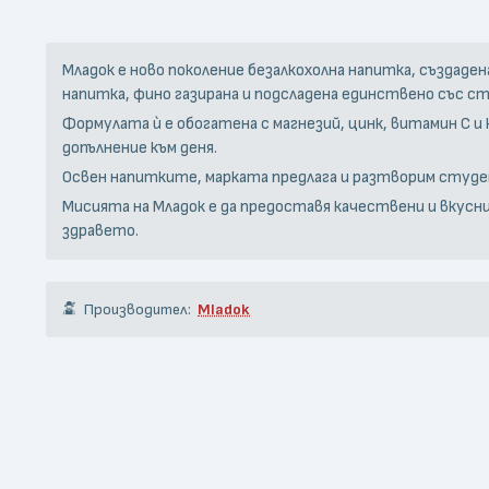
Младок е ново поколение безалкохолна напитка, създаде
напитка, фино газирана и подсладена единствено със ст
Формулата ѝ е обогатена с магнезий, цинк, витамин C 
допълнение към деня.
Освен напитките, марката предлага и разтворим студен 
Мисията на Младок е да предоставя качествени и вкус
здравето.
Производител:
Mladok