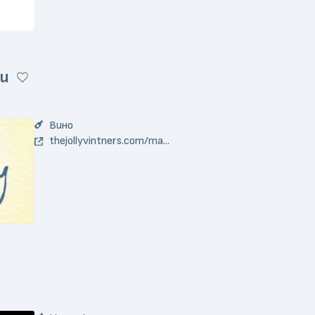
и
Вино
thejollyvintners.com/ma...