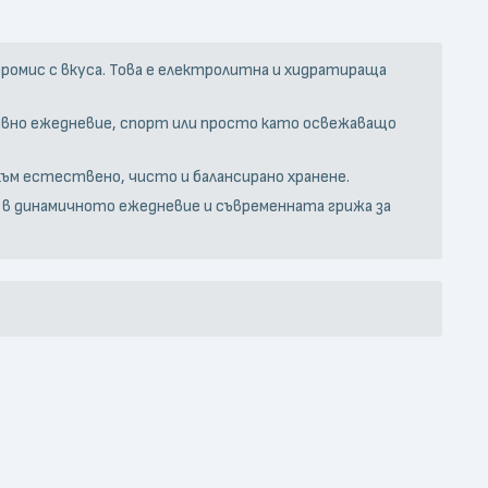
промис с вкуса. Това е електролитна и хидратираща
ктивно ежедневие, спорт или просто като освежаващо
 към естествено, чисто и балансирано хранене.
 в динамичното ежедневие и съвременната грижа за