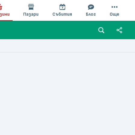
зини
Пазари
Събития
Блог
Още