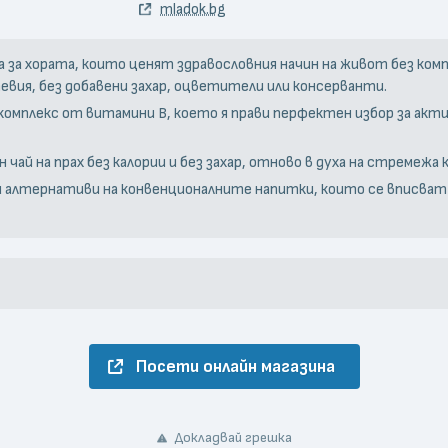
mladok.bg
на за хората, които ценят здравословния начин на живот без ком
евия, без добавени захар, оцветители или консерванти.
и комплекс от витамини B, което я прави перфектен избор за а
чай на прах без калории и без захар, отново в духа на стремежа
ни алтернативи на конвенционалните напитки, които се вписват
Посети онлайн магазина
Докладвай грешка