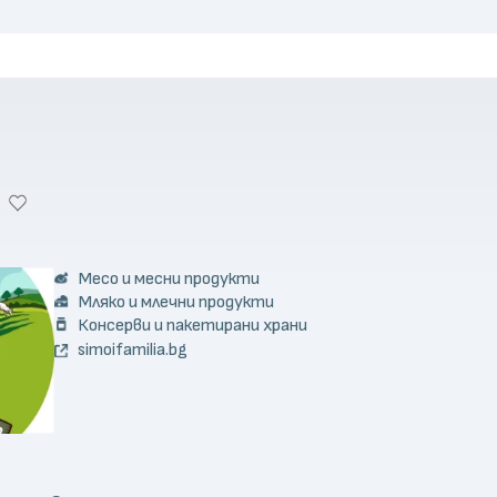
Месо и месни продукти
Мляко и млечни продукти
Консерви и пакетирани храни
simoifamilia.bg