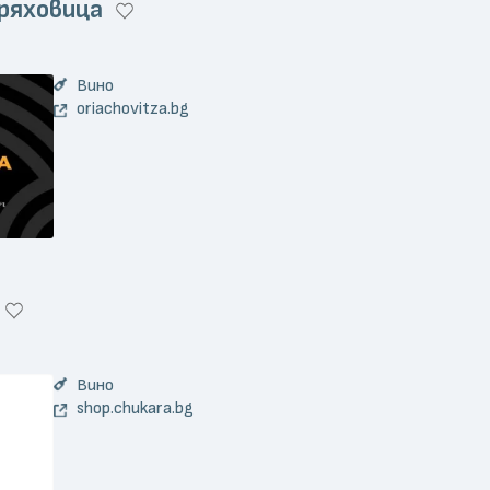
Оряховица
Вино
oriachovitza.bg
Вино
shop.chukara.bg