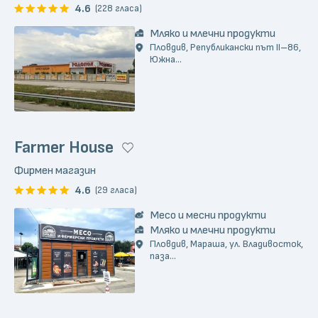
4.6
(228 гласа)
Мляко и млечни продукти
Пловдив, Републикански път II–86,
Южна...
Farmer House
Фирмен магазин
4.6
(29 гласа)
Месо и месни продукти
Мляко и млечни продукти
Пловдив, Мараша, ул. Владивосток,
паза...