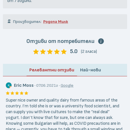
от 7 години.
Производител:
Родопа Милк
Отзиви от потребители
5.0
(2 гласа)
Релевантни отзиви
Най-нови
Eric Moss
·
·
07.06.2021г
Google
Super nice owner and quality dairy from famous areas of the
country. I’m told she is or was a university food scientist, and
can supply you with live cultures to make the “real deal”
yogurt. I don’t know that for sure, but one can always ask.
Knowing some Bulgarian will help, as COVID precautions are in
place — currently, you have to talk through a small window and