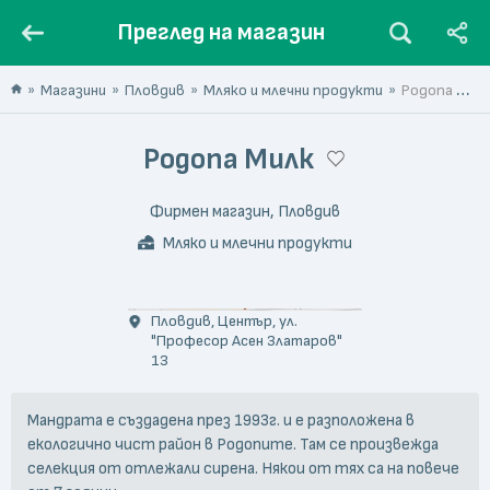
Преглед на магазин
Магазини
Пловдив
Мляко и млечни продукти
Родопа Милк
Родопа Милк
Фирмен магазин, Пловдив
Мляко и млечни продукти
© eric moss
Пловдив, Център, ул.
"Професор Асен Златаров"
13
Мандрата е създадена през 1993г. и е разположена в
екологично чист район в Родопите. Там се произвежда
селекция от отлежали сирена. Някои от тях са на повече