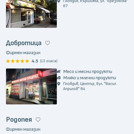
Пловдив, Кършияка, ул. "Брезовска"
67
Добротица
Фирмен магазин
4.5
(13 гласа)
Месо и месни продукти
Мляко и млечни продукти
Пловдив, Център, бул. "Васил
Априлов" 84
Родопея
Фирмен магазин