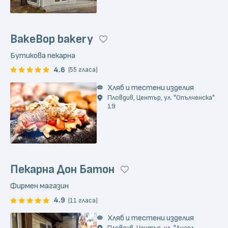
BakeBop bakery
Бутикова пекарна
4.6
(55 гласа)
Хляб и тестени изделия
Пловдив, Център, ул. "Опълченска"
19
Пекарна Дон Батон
Фирмен магазин
4.9
(11 гласа)
Хляб и тестени изделия