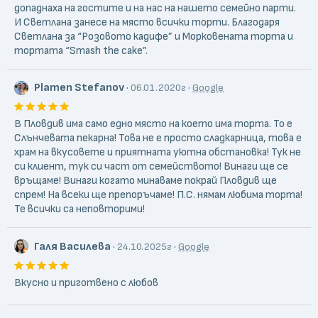
допаднаха на гостите и на нас на нашето семейно парти.
И Светлана занесе на място всички торти. Благодаря
Светлана за “Розовото кадифе” и Морковената торта и
тортата “Smash the cake”.
Plamen Stefanov
·
·
06.01.2020г
Google
В Пловдив има само едно място на което има торта. То е
Слънчевата пекарна! Това не е просто сладкарница, това е
храм на вкусовете и приятната уютна обстановка! Тук не
си клиент, тук си част от семейството! Винаги ще се
връщаме! Винаги когато минаваме покрай Пловдив ще
спрем! На всеки ще препоръчаме! П.С. нямам любима торта!
Те всички са неповторими!
Галя Василева
·
·
24.10.2025г
Google
Вкусно и приготвено с любов