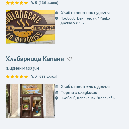
4.8
(166 гласа)
Хляб и тестени изделия
Пловдив, Център, ул. "Райко
Даскалов" 55
Хлебарница Капана
Фирмен магазин
4.6
(533 гласа)
Хляб и тестени изделия
Торти и сладкиши
Пловдив, Капана, пл. "Капана" 6