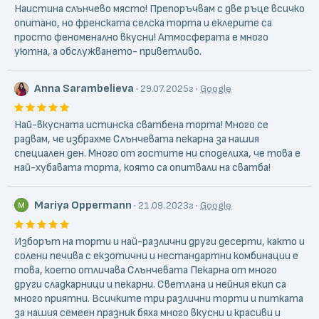
Наистина слънчево място! Препоръчвам с две ръце всичко
В "Слънчевата пекарна" ще откриете разнообразни и
опитано, но френската селска торта и еклерите са
вкусни неустоими изкушения, приготвени домашно и с
просто феноменално вкусни! Атмосферата е много
натурални продукти. Зърнено блокче с лимец, веган
уютна, а обслужването- приветливо.
брауни с лимец, рожково веган брауни, мъфини с лимец и
морков или с лимец и тиква, Ореховки, меденки, гризини,
Anna Sarambelieva
·
·
29.07.2025г
Google
бисквитки и много други. А също така и домашно
приготвени торти.
Най-вкусната истинска сватбена торта! Много се
радвам, че избрахме Слънчевата пекарна за нашия
специален ден. Много от гостите ни споделиха, че това е
най-хубавата торта, която са опитвали на сватба!
Mariya Oppermann
·
·
21.09.2023г
Google
Изборът на торти и най-различни други десерти, както и
солени печива с екзотични и нестандартни комбинации е
това, което отличава Слънчевата Пекарна от много
други сладкарници и пекарни. Светлана и нейния екип са
много приятни. Всичките три различни торти и питката
за нашия семеен празник бяха много вкусни и красиви и