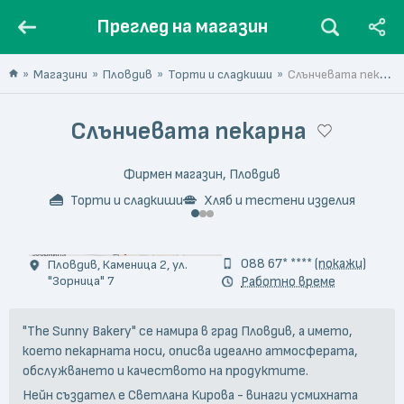
Преглед на магазин
Магазини
Пловдив
Торти и сладкиши
Слънчевата пекарна
Слънчевата пекарна
Фирмен магазин, Пловдив
Торти и сладкиши
Хляб и тестени изделия
© Svetlana Kirova
088 67* ****
(покажи)
Пловдив, Каменица 2, ул.
"Зорница" 7
Работно време
"The Sunny Bakery" се намира в град Пловдив, а името,
което пекарната носи, описва идеално атмосферата,
обслужването и качеството на продуктите.
Нейн създател е Светлана Кирова - винаги усмихната