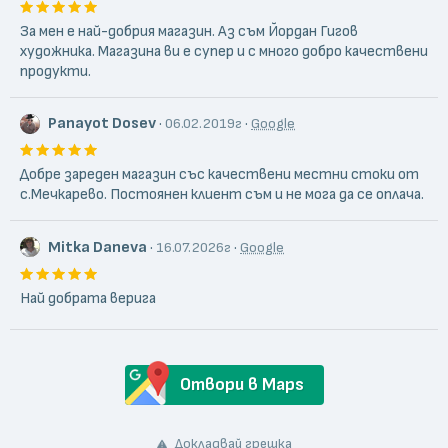
За мен е най-добрия магазин. Аз съм Йордан Гигов
художника. Магазина ви е супер и с много добро качествени
продукти.
Panayot Dosev
·
·
06.02.2019г
Google
Добре зареден магазин със качествени местни стоки от
с.Мечкарево. Постоянен клиент съм и не мога да се оплача.
Mitka Daneva
·
·
16.07.2026г
Google
Най добрата верига
Отвори в Maps
Докладвай грешка