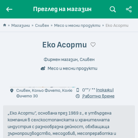
Преглед на магазин
Магазини
Сливен
Месо и месни продукти
Еко Асорти
Еко Асорти
Фирмен магазин, Сливен
Месо и месни продукти
0**/ **
(покажи)
Сливен, Кольо Фичето, Колю
Фичето 30
Работно време
„Еко Асорти“, основана през 1989 г., е утвърдена
компания в селскостопанската и хранителната
индустрия с разнообразна дейност, обхващаща
зърнопроизводство, месодобив, месопреработка и