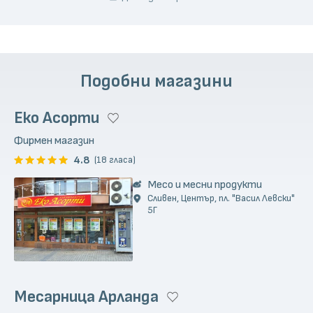
Подобни магазини
Еко Асорти
Фирмен магазин
4.8
(18 гласа)
Месо и месни продукти
Сливен, Център, пл. "Васил Левски"
5Г
Месарница Арланда