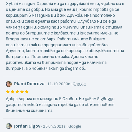
Асорти“ предлага висококачествени продукти и услуги,
Хубав магазин. Харесва ми да пазарувам в него, удобно ми е
гарантирани от своя затворен производствен цикъл.
и цените са добри. Но има две неща, които трябва да се
коригират в магазина Ви в жк. Дружба. Има постоянно
опашка и само едната каса работи. Случвало ми се е да
чакам за един шоколад по 15 минути. Опашката е стигала
почти до витрините с колбасите и киселите млека, но
втора каса не се отваря. Работничките виждат
опашката и пак не предприемат никакви действия.
Другото, което трябва да се коригира е обслужването на
витрината. Постоянно се чака. Доста често
работничката на витрината подрежда млечната
витрина, а 5 човека чакат да бъдат об...
Plami Dobreva
·
·
11.10.2020г
Google
Добра верига от магазини в Сливен. Не давам 5 звезди
защото в някой магазини трябва да се обърне повече
внимание на хигиената.
Jordan Gigov
·
·
15.04.2021г
Google