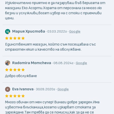
Асорти“ предлага висококачествени продукти и услуги,
Изключително приятно е да пазаруваш във веригата от
гарантирани от своя затворен производствен цикъл.
магазини Еко Асорти.Хората от персонала са много лю
безни и услужливи,богат избор на с стоки с приемливи
цени.
Мария Христова
·
·
03.03.2022г
Google
Единственият магазин, който съм посещавала със
страхотен екип и качество на обслужване.
Radomira Momcheva
·
·
08.08.2024г
Google
Добро обслужване
Eva Ivanova
·
·
30.09.2020г
Google
Много обичан от мен супер! Винаги добре зареден.Има
известна блъсканица,когато изкарват стоката за
зареждане.Там трябва да се помисли,как за да не се