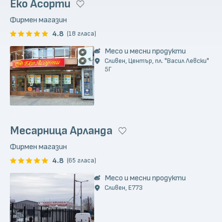
Еко Асорти
Фирмен магазин
4.8
(18 гласа)
Месо и месни продукти
Сливен, Център, пл. "Васил Левски"
5Г
Месарница Арланда
Фирмен магазин
4.8
(65 гласа)
Месо и месни продукти
Сливен, E773