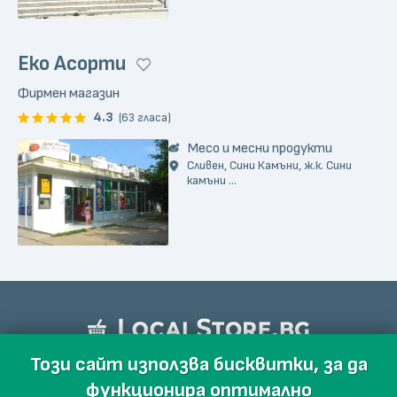
Eко Aсорти
Фирмен магазин
4.3
(63 гласа)
Месо и месни продукти
Сливен, Сини Камъни, ж.к. Сини
камъни ...
Този сайт използва бисквитки, за да
функционира оптимално