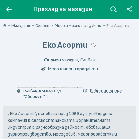
Преглед на магазин
Магазини
Сливен
Месо и месни продукти
Еко Асорти
Еко Асорти
Фирмен магазин, Сливен
Месо и месни продукти
© Petko Nikolov
Работно време
Сливен, Комлука, ул.
"Оборище" 1
„Еко Асорти“, основана през 1989 г., е утвърдена
компания в селскостопанската и хранителната
индустрия с разнообразна дейност, обхващаща
зърнопроизводство, месодобив, месопреработка и