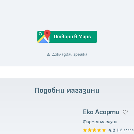
Отвори в Maps
Докладвай грешка
Подобни магазини
Еко Асорти
Фирмен магазин
4.8
(18 гласа