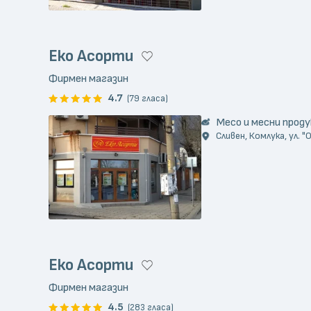
Еко Асорти
Фирмен магазин
4.7
(79 гласа)
Месо и месни прод
Сливен, Комлука, ул. 
Еко Асорти
Фирмен магазин
4.5
(283 гласа)