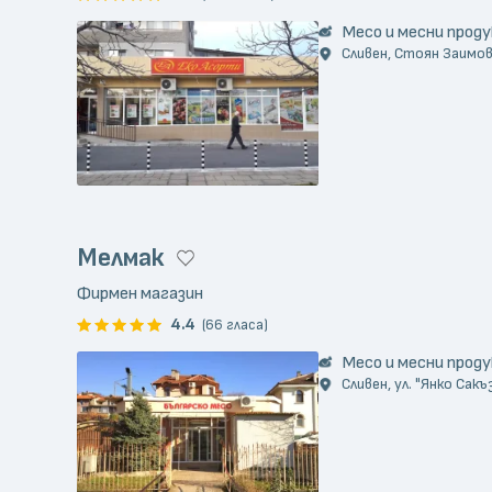
Месо и месни прод
Сливен, Стоян Заимов,
Мелмак
Фирмен магазин
4.4
(66 гласа)
Месо и месни прод
Сливен, ул. "Янко Сакъ