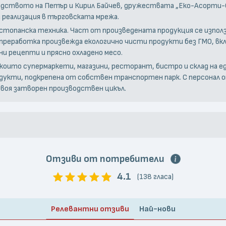
оводството на Петър и Кирил Байчев, дружествата „Еко-Асорти-
 реализация в търговската мрежа.
остопанска техника. Част от произведената продукция се изпол
преработка произвежда екологично чисти продукти без ГМО, вк
и рецепти и прясно охладено месо.
 които супермаркети, магазини, ресторант, бистро и склад на е
дукти, подкрепена от собствен транспортен парк. С персонал о
своя затворен производствен цикъл.
Отзиви от потребители
4.1
(138 гласа)
Релевантни отзиви
Най-нови