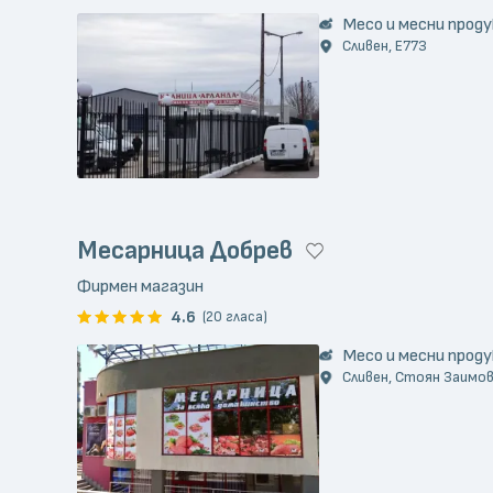
Месо и месни прод
Сливен, E773
Месарница Добрев
Фирмен магазин
4.6
(20 гласа)
Месо и месни прод
Сливен, Стоян Заимов,