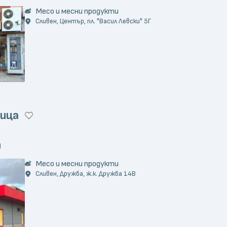
Месо и месни продукти
Сливен, Център, пл. "Васил Левски" 5Г
ница
)
Месо и месни продукти
Сливен, Дружба, ж.к. Дружба 14В