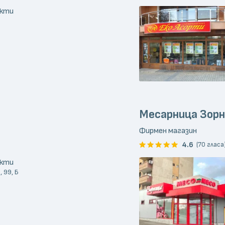
укти
Месарница Зор
Фирмен магазин
4.6
(70 гласа
укти
 99, Б