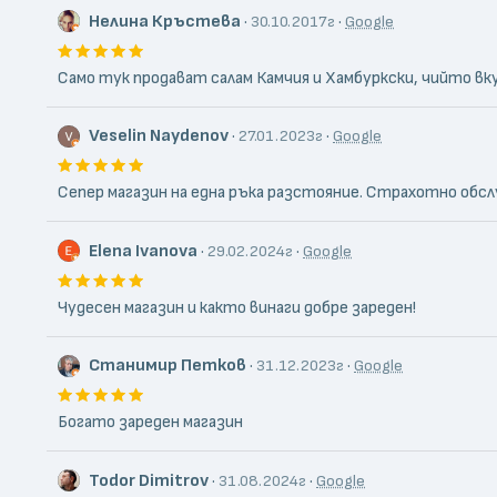
Нелина Кръстева
·
·
30.10.2017г
Google
Само тук продават салам Камчия и Хамбуркски, чийто вкус
Veselin Naydenov
·
·
27.01.2023г
Google
Сепер магазин на една ръка разстояние. Страхотно обслу
Elena Ivanova
·
·
29.02.2024г
Google
Чудесен магазин и както винаги добре зареден!
Станимир Петков
·
·
31.12.2023г
Google
Богато зареден магазин
Todor Dimitrov
·
·
31.08.2024г
Google