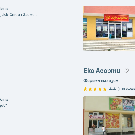
укти
 ж.к. Стоян Заимо...
Еко Асорти
Фирмен магазин
4.4
(133 глас
укти
зов"