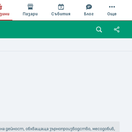
зини
Пазари
Събития
Блог
Още
азна дейност, обхващаща зърнопроизводство, месодобив,