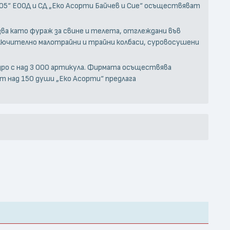
05“ ЕООД и СД „Еко Асорти Байчев и Сие“ осъществяват
зва като фураж за свине и телета, отглеждани във
лючително малотрайни и трайни колбаси, суровосушени
дро с над 3 000 артикула. Фирмата осъществява
т над 150 души „Еко Асорти“ предлага