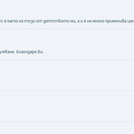
 е като на този от детството ми, а и е на много приемлива цена
жване. Благодаря Ви.