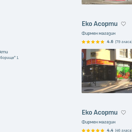
Еко Асорти
Фирмен магазин
4.6
(79 гласа
укти
"Оборище" 1
Еко Асорти
Фирмен магазин
4.4
(46 гласа