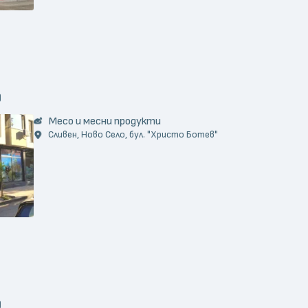
)
Месо и месни продукти
Сливен, Ново Село, бул. "Христо Ботев"
)