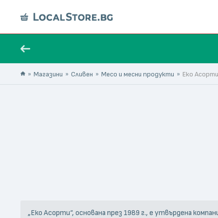
Магазини
Сливен
Месо и месни продукти
Еко Асорт
„Еко Асорти“, основана през 1989 г., е утвърдена ком