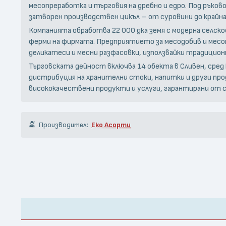
месопреработка и търговия на дребно и едро. Под рък
затворен производствен цикъл – от суровини до крайна
Компанията обработва 22 000 дка земя с модерна селск
ферми на фирмата. Предприятието за месодобив и месо
деликатеси и месни разфасовки, използвайки традиционн
Търговската дейност включва 14 обекта в Сливен, сред
дистрибуция на хранителни стоки, напитки и други про
висококачествени продукти и услуги, гарантирани от 
Производител:
Еко Асорти