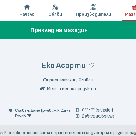
Начало
Обяви
Производители
Мага
Преглед на магазин
и
Еко Асорти
Фирмен магазин, Сливен
Месо и месни продукти
0**/ **
(покажи)
Сливен, Даме Груев, ж.к. Даме
Груев 7Б
Работно време
пания в селскостопанската и хранителната индустрия с разнообр