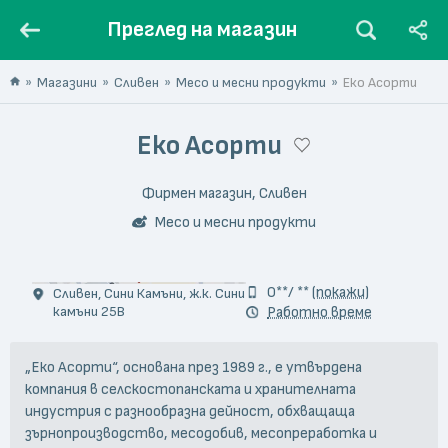
Преглед на магазин
Магазини
Сливен
Месо и месни продукти
Eко Aсорти
Eко Aсорти
Фирмен магазин, Сливен
Месо и месни продукти
0**/ **
(покажи)
Сливен, Сини Камъни, ж.к. Сини
камъни 25В
Работно време
„Еко Асорти“, основана през 1989 г., е утвърдена
компания в селскостопанската и хранителната
индустрия с разнообразна дейност, обхващаща
зърнопроизводство, месодобив, месопреработка и