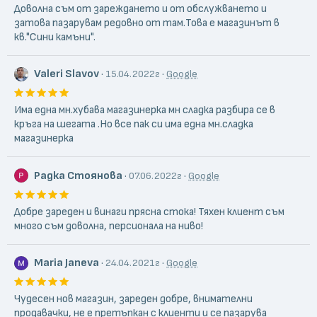
Асорти“ предлага висококачествени продукти и услуги,
Доволна съм от зареждането и от обслужването и
гарантирани от своя затворен производствен цикъл.
затова пазарувам редовно от там.Това е магазинът в
кв."Сини камъни".
Valeri Slavov
·
·
15.04.2022г
Google
Има една мн.хубава магазинерка мн сладка разбира се в
кръга на шегата .Но все пак си има една мн.сладка
магазинерка
Радка Стоянова
·
·
07.06.2022г
Google
Добре зареден и винаги прясна стока! Тяхен клиент съм
много съм доволна, персионала на ниво!
Maria Janeva
·
·
24.04.2021г
Google
Чудесен нов магазин, зареден добре, внимателни
продавачки, не е претъпкан с клиенти и се пазарува