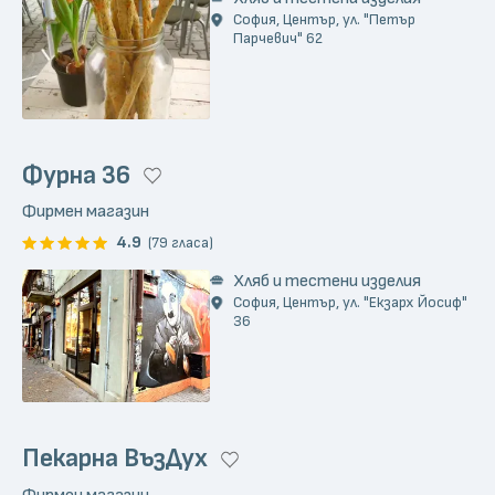
София, Център, ул. "Петър
Парчевич" 62
Фурна 36
Фирмен магазин
4.9
(79 гласа)
Хляб и тестени изделия
София, Център, ул. "Екзарх Йосиф"
36
Пекарна ВъзДух
Фирмен магазин