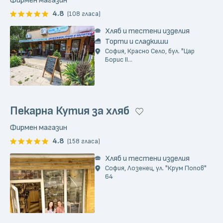
4.8
(108 гласа)
Хляб и тестени изделия
Торти и сладкиши
София, Красно Село, бул. "Цар
Борис II...
Пекарна Кутия за хляб
Фирмен магазин
4.8
(158 гласа)
Хляб и тестени изделия
София, Лозенец, ул. "Крум Попов"
64