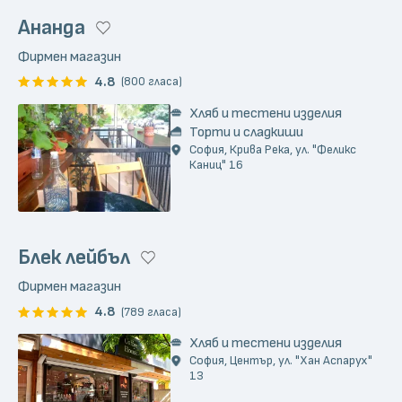
Ананда
Фирмен магазин
4.8
(800 гласа)
Хляб и тестени изделия
Торти и сладкиши
София, Крива Река, ул. "Феликс
Каниц" 16
Блек лейбъл
Фирмен магазин
4.8
(789 гласа)
Хляб и тестени изделия
София, Център, ул. "Хан Аспарух"
13