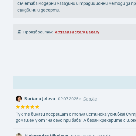
съчетава модерни магазини и традиционни методи за при
сандвичи и десерти.
Производител:
Artisan Factory Bakery
Boriana Jeleva
·
·
02.07.2025г
Google
Тук те винаги посрещат с топла истинска усмивка! Сут
домашен уют “на село при баба” А веган крекерите с шок