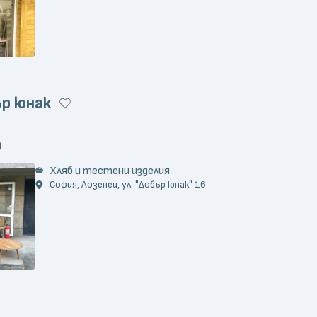
ър юнак
)
Хляб и тестени изделия
София, Лозенец, ул. "Добър юнак" 16