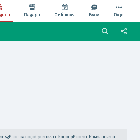
зини
Пазари
Събития
Блог
Още
 използване на подобрители и консерванти. Компанията