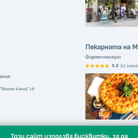
Пекарната на М
Фирмен магазин
5.0
(12 гласа
делия
 "Феликс Каниц" 16
Този сайт използва бисквитки, за да