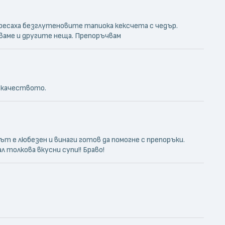
аресаха безглутеновите тапиока кексчета с чедър.
бваме и другите неща. Препоръчвам
а качеството.
ът е любезен и винаги готов да помогне с препоръки.
 толкова вкусни супи!! Браво!