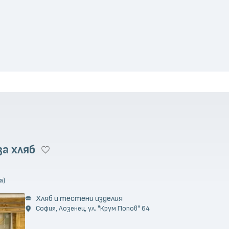
за хляб
а)
Хляб и тестени изделия
София, Лозенец, ул. "Крум Попов" 64