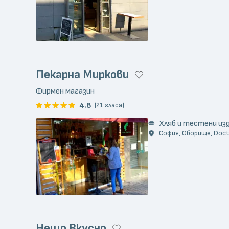
Пекарна Миркови
Фирмен магазин
4.8
(21 гласа)
Хляб и тестени из
София, Оборище, Doct
Нещо Вкусно