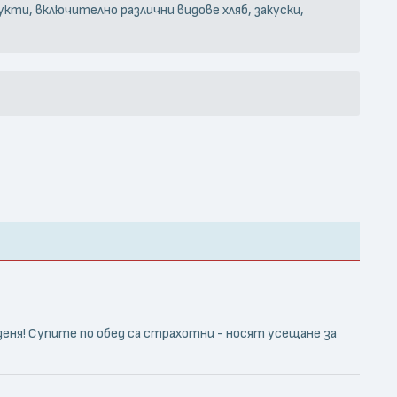
кти, включително различни видове хляб, закуски,
ня! Супите по обед са страхотни - носят усещане за