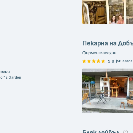
Пекарна на Доб
Фирмен магазин
5.0
(56 гласа
делия
or"s Garden
Блек лейбъл