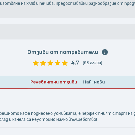
готвяне на хляб и печива, предоставяйки разнообразие от проду
Отзиви от потребители
4.7
(98 гласа)
Релевантни отзиви
Най-нови
решното кафе поднесено усмивката, е перфектният старт на де
олад и канела са неустоимо малко вълшебство!