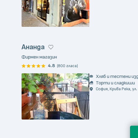
Ананда
Фирмен магазин
4.8
(800 гласа)
Хляб и тестени из
Торти и сладкиши
София, Крива Река, ул.