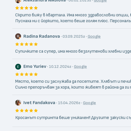
Aleksandra Nikolova
·
·
08.02.2023г
Google
Скрито бижу в квартала. Има много здравословни опции,
Пуснаха ни с йоркито, което беше голям плюс. Персонал
Radina Radanova
·
·
03.09.2025г
Google
Супичките са супер, има много безглутенови хлебни издел
Emo Yuriev
·
·
10.12.2024г
Google
Място, което си заслужава да посетите. Хлябът и печив
Силно препоръчвам за хора, които живеят в района да ги
Ivet Fandakova
·
·
15.04.2026г
Google
Кросанът сутринта беше уникален!! Другите закуски съ