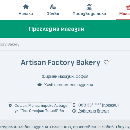
Начало
Обяви
Производители
Мага
Преглед на магазин
tory Bakery
Artisan Factory Bakery
Фирмен магазин, София
Хляб и тестени изделия
© Юлиана Василева
088 33* ****
(покажи)
София, Манастирски Ливади,
ул. "Ген. Стефан Тошев" 64
Работно време
 натурални хлебни изделия и сладкиши, приготвени с любов и без