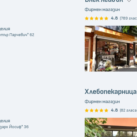
Фирмен магазин
4.8
(789 глас
делия
Петър Парчевич" 62
Хлебопекарница
Фирмен магазин
4.8
(82 гласа
делия
кзарх Йосиф" 36