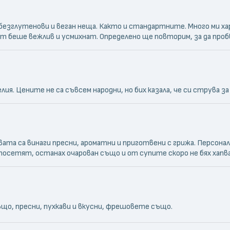
 безглутенови и веган неща. Както и стандартните. Много ми х
ът беше вежлив и усмихнат. Определено ще повторим, за да про
ия. Цените не са съвсем народни, но бих казала, че си струва з
ата са винаги пресни, ароматни и приготвени с грижа. Персонал
 посетят, останах очарован също и от супите скоро не бях хапвал
що, пресни, пухкави и вкусни, фрешовете също.