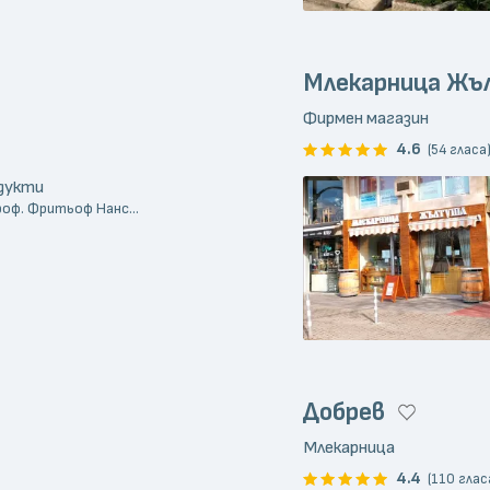
Млекарница Ж
Фирмен магазин
4.6
(54 гласа
одукти
роф. Фритьоф Нанс...
Добрев
Млекарница
4.4
(110 глас