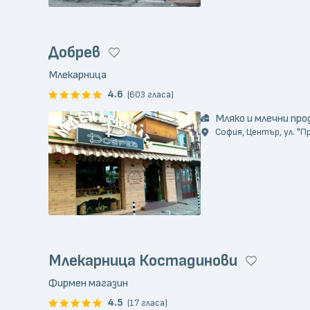
Добрев
Млекарница
4.6
(603 гласа)
Мляко и млечни пр
София, Център, ул. "П
Млекарница Костадинови
Фирмен магазин
4.5
(17 гласа)