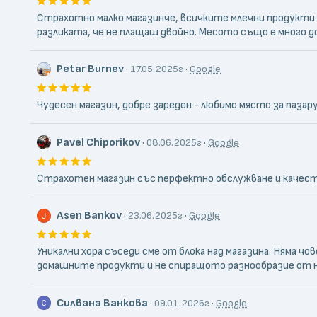
Страхотно малко магазинче, всичките млечни продукти са
разликата, че не плащаш двойно. Месото също е много до
Petаr Burnev
·
·
17.05.2025г
Google
Чудесен магазин, добре зареден - любимо място за пазару
Pavel Chiporikov
·
·
08.06.2025г
Google
Страхотен магазин със перфектно обслужване и качес
Asen Bankov
·
·
23.06.2025г
Google
Уникални хора съседи сме от блока над магазина. Няма ч
домашните продукти и не спиращото разнообразие от 
Силвана Ванкова
·
·
09.01.2026г
Google