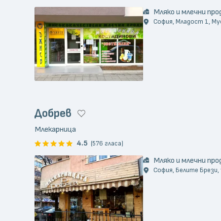
Мляко и млечни пр
София, Младост 1, Му
Добрев
Млекарница
4.5
(576 гласа)
Мляко и млечни пр
София, Белите Брези, 