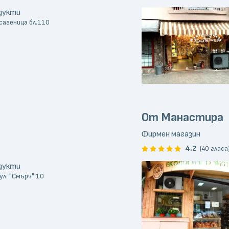
одукти
сагеница бл.110
От Манастира
Фирмен магазин
4.2
(40 гласа
одукти
ул. "Смърч" 10