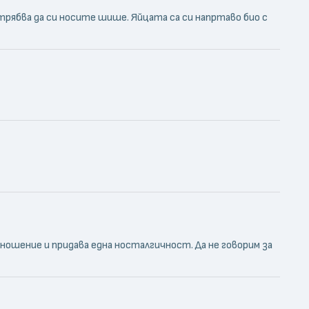
трябва да си носите шише. Яйцата са си напртаво био с
тношение и придава една носталгичност. Да не говорим за