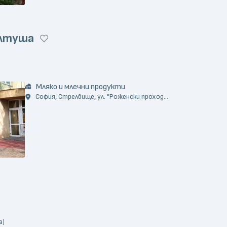
ълтуша
)
Мляко и млечни продукти
София, Стрелбище, ул. "Роженски проход...
а)