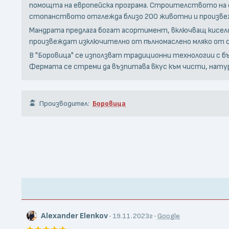
помощта на европейска програма. Строителството на фер
стопанството отглежда близо 200 животни и произвеж
Мандрата предлага богат асортимент, включващ кисело мл
произвеждат изключително от пълномаслено мляко от 
В "Боровица" се използват традиционни технологии с бъ
Фермата се стреми да възпитава вкус към чисти, натура
Производител:
Боровица
Alexander Elenkov
·
·
19.11.2023г
Google