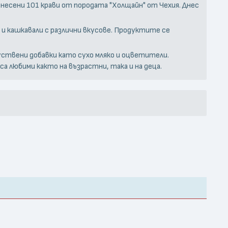
внесени 101 крави от породата "Холщайн" от Чехия. Днес
а и кашкавали с различни вкусове. Продуктите се
куствени добавки като сухо мляко и оцветители.
а любими както на възрастни, така и на деца.