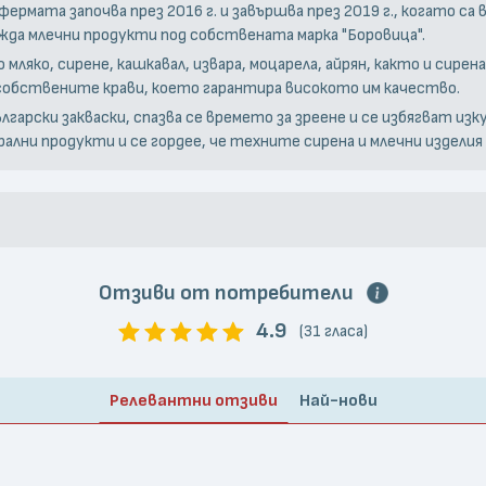
мата започва през 2016 г. и завършва през 2019 г., когато са 
да млечни продукти под собствената марка "Боровица".
яко, сирене, кашкавал, извара, моцарела, айрян, както и сирен
собствените крави, което гарантира високото им качество.
лгарски закваски, спазва се времето за зреене и се избягват из
лни продукти и се гордее, че техните сирена и млечни изделия с
Отзиви от потребители
4.9
(31 гласа)
Релевантни отзиви
Най-нови