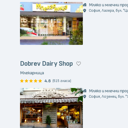
Мляко и млечни пр
София, Лагера, бул. "Ца
Dobrev Dairy Shop
Млекарница
4.6
(515 гласа)
Мляко и млечни пр
София, Лозенец, бул. 