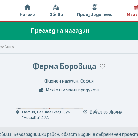
Начало
Обяви
Производители
Мага
Преглед на магазин
ровица
Ферма Боровица
Фирмен магазин, София
Мляко и млечни продукти
© Боровица - ферма и мандра Магазин Нишава
Работно време
София, Белите Брези, ул.
"Нишава" 47А
ровица, Белоградчишки район, област Видин, е съвременен проект