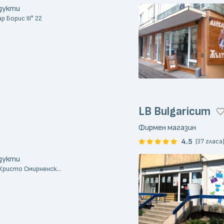
одукти
р Борис III" 22
LB Bulgaricum
Фирмен магазин
4.5
(37 гласа
одукти
"Христо Смирненск...