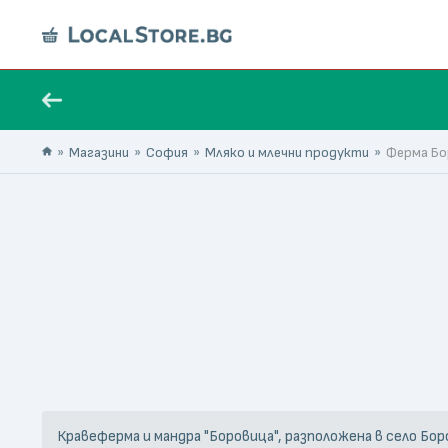
Магазини
София
Мляко и млечни продукти
Ферма Бо
Кравеферма и мандра "Боровица", разположена в село Бо