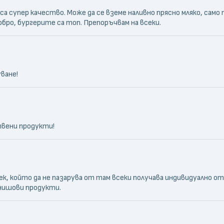
 супер качество. Може да се вземе наливно прясно мляко, само 
бро, бургерите са топ. Препоръчвам на всеки.
ване!
твени продукти!
овек, който да не пазарува от там всеки получава индивидуално о
нишови продукти.