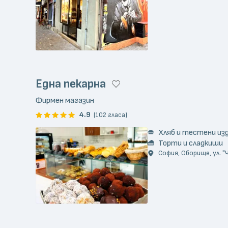
Една пекарна
Фирмен магазин
4.9
(102 гласа)
Хляб и тестени из
Торти и сладкиши
София, Оборище, ул. "