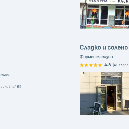
Сладко и солено
Фирмен магазин
4.8
(41 гласа
делия
Черковна" 68