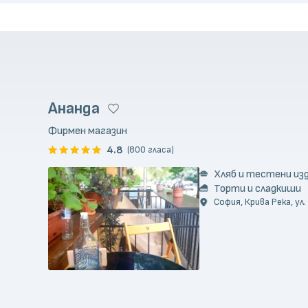
Ананда
Фирмен магазин
4.8
(800 гласа)
Хляб и тестени из
Торти и сладкиши
София, Крива Река, ул.