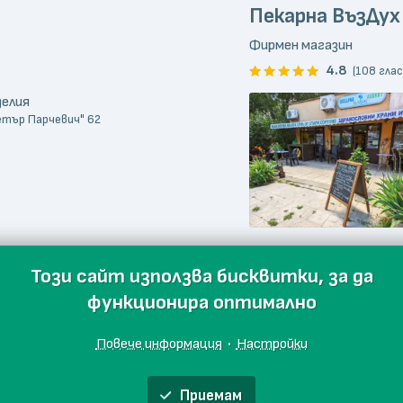
Пекарна ВъзДух
Фирмен магазин
4.8
(108 глас
делия
Петър Парчевич" 62
Този сайт използва бисквитки, за да
функционира оптимално
Повече информация
·
Настройки
Приемам