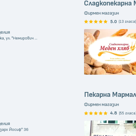
Сладкопекарна 
Фирмен магазин
5.0
(13 гласа
делия
, ул. "Немирович ...
Пекарна Марма
Фирмен магазин
4.8
(55 гласа
делия
кзарх Йосиф" 36