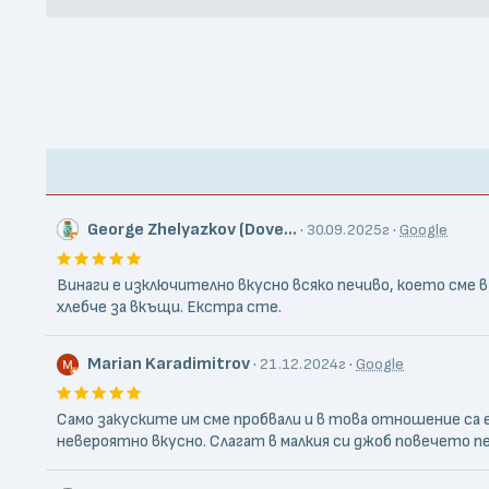
George Zhelyazkov (Dove...
·
·
30.09.2025г
Google
Винаги е изключително вкусно всяко печиво, което сме в
хлебче за вкъщи. Екстра сте.
Marian Karadimitrov
·
·
21.12.2024г
Google
Само закуските им сме пробвали и в това отношение са е
невероятно вкусно. Слагат в малкия си джоб повечето п