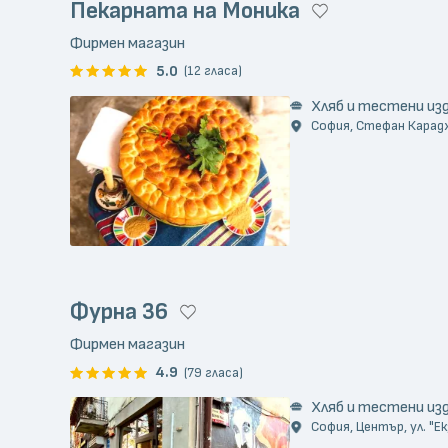
Пекарната на Моника
Фирмен магазин
5.0
(12 гласа)
Хляб и тестени из
София, Стефан Караджа
Фурна 36
Фирмен магазин
4.9
(79 гласа)
Хляб и тестени из
София, Център, ул. "Е