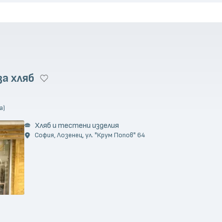
за хляб
а)
Хляб и тестени изделия
София, Лозенец, ул. "Крум Попов" 64