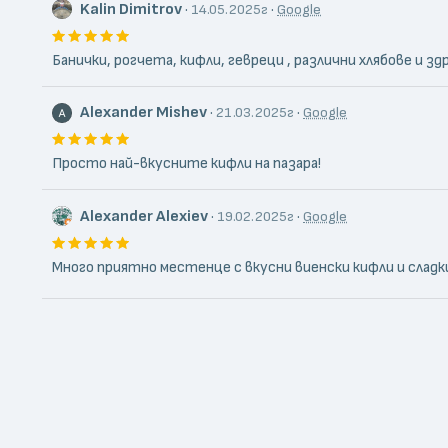
Kalin Dimitrov
·
·
14.05.2025г
Google
Банички, рогчета, кифли, гевреци , различни хлябове и з
Alexander Mishev
·
·
21.03.2025г
Google
Просто най-вкусните кифли на пазара!
Alexander Alexiev
·
·
19.02.2025г
Google
Много приятно местенце с вкусни виенски кифли и сладк