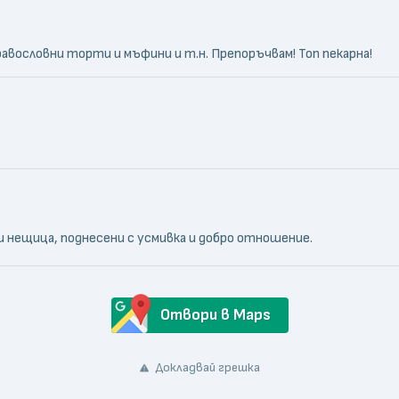
дравословни торти и мъфини и т.н. Препоръчвам! Топ пекарна!
и нещица, поднесени с усмивка и добро отношение.
Отвори в Maps
Докладвай грешка