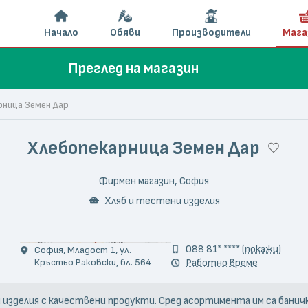
Начало
Обяви
Производители
Мага
Преглед на магазин
ница Земен Дар
Хлебопекарница Земен Дар
Фирмен магазин, София
Хляб и тестени изделия
© Bakery 'Earth Gift'/Хлебопекарница 'Земен Дар'
088 81* ****
(покажи)
София, Младост 1, ул.
Кръстьо Раковски, бл. 564
Работно време
зделия с качествени продукти. Сред асортимента им са банички,