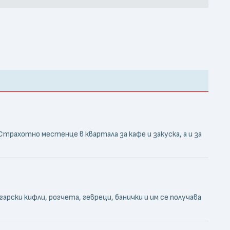
Страхотно местенце в квартала за кафе и закуска, а и за
арски кифли, рогчета, гевреци, банички и им се получава