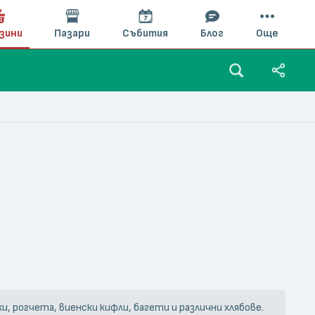
зини
Пазари
Събития
Блог
Още
 рогчета, виенски кифли, багети и различни хлябове.