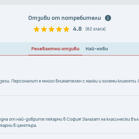
Отзиви от потребители
4.8
(82 гласа)
Релевантни отзиви
Най-нови
зели. Персоналът е много внимателен с малки и големи клиенти. 
дна от най-добрите пекарни в София! Залагат на класически бълг
екарни в центъра.