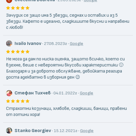
Зачудих се защо има 5 звезди, седнах и оставих и аз 5
звезди. Кафето е идеално, сладкишите вкусни и направени
с любов!
Ivailo Ivanov
·
·
27.08.2023г
Google
Не мога да дам по ниска оценка, защото всичко, което си
взехме, беше с невероятни вкусови характеристики 🙂
Благодаря и за доброто обслужване, девойката реагира
доста адекватно в изборния ден 😉
Стефан Тихчев
·
·
04.01.2022г
Google
Страхотни козунаци, хлябове, сладкиши, баници, правени
от готини хора!
Stanko Georgiev
·
·
15.12.2021г
Google