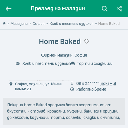
Преглед на магазин
Магазини
София
Хляб и тестени изделия
Home Baked
Home Baked
Фирмен магазин, София
Хляб и тестени изделия
Торти и сладкиши
© Iveta Atanasova
088 24* ****
(покажи)
София, Лозенец, ул. Милин
камък 21
Работно време
Пекарна Home Baked предлага богат асортимент от
вкусотии - от хляб, кроасани, мъфини, банички и гризини
до кексове, козунаци, торти, соленки, сладки и смутита,