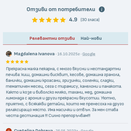
Отзиви от потребители
4.9
(30 гласа)
Релевантни отзиви
Най-нови
Magdalena Ivanova
·
·
16.10.2025г
Google
Прекрасна малка пекарна, с много вкусни и нестандартни
печива: киш, домашни бисквит, кесове, домашна гранола,
банички, домашни кроасани, гризинки, соленки, сладки,
тематичен месец, сега с тирамису, канелони и панакота.
Както и козе и биволско мляко, тахани, мед, домашна
лимонада с арония и други прекрасни вкусотии. Уютно,
приятно, с всякакви детайли, които ме пренесоха на друго
релаксиращо място. Има масички и отвън. За мен става
честа дестинация !!! Силно препоръчвам!!!
Cvetelina Dobreva
·
·
25.05.2023г
Google