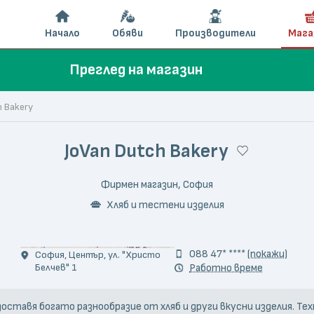
Начало
Обяви
Производители
Мага
Преглед на магазин
h Bakery
JoVan Dutch Bakery
Фирмен магазин, София
Хляб и тестени изделия
© Teодора Колева
088 47* ****
(покажи)
София, Център, ул. "Христо
Белчев" 1
Работно време
редоставя богато разнообразие от хляб и други вкусни изделия. Т