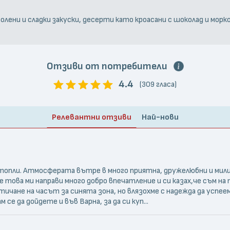
олени и сладки закуски, десерти като кроасани с шоколад и морко
Отзиви от потребители
4.4
(309 гласа)
Релевантни отзиви
Най-нови
,топли. Атмосферата вътре в много приятна, дружелюбни и мили
ще това ми направи много добро впечатление и си казах,че съм н
ичане на часът за синята зона, но влязохме с надежда да успее
се да дойдете и във Варна, за да си куп...