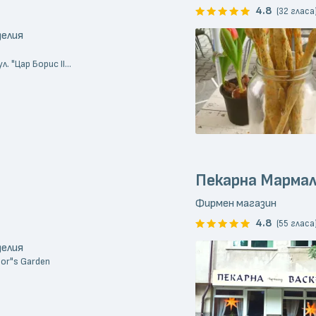
4.8
(32 гласа
делия
. "Цар Борис II...
Пекарна Марма
Фирмен магазин
4.8
(55 гласа
делия
or"s Garden