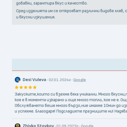
добавки, гарантира вкус и качество.
Сред изделията им се открояват различни видове хляб, с
и вкусни изкушения.
Desi Vuleva
·
·
02.01.2024г
Google
Закуските,които си взехме бяха уникални. Много вкусни
кое е в момента изкарано и още много топло, кое не е. О
Обслужването беше много бързо,ние имахме 10мин до изт
и успяхме. Благодаря! Подсладихте празниците ни! Надявам 
Zhivko Stoykov
·
·
01.09.2023г
Google