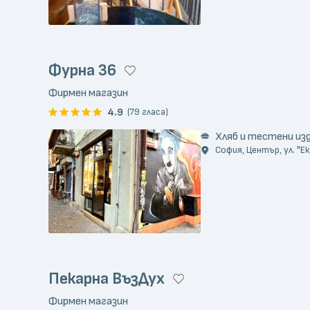
Фурна 36
Фирмен магазин
4.9
(79 гласа)
Хляб и тестени из
София, Център, ул. "Е
Пекарна ВъзДух
Фирмен магазин