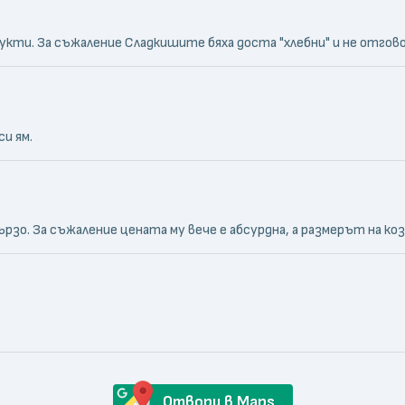
ти. За съжаление Сладкишите бяха доста "хлебни" и не отговор
си ям.
зо. За съжаление цената му вече е абсурдна, а размерът на коз
Отвори в Maps