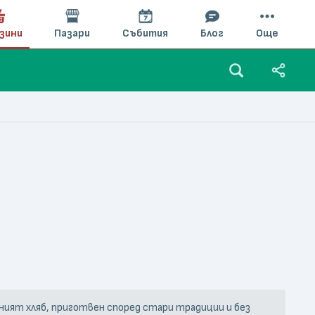
зини
Пазари
Събития
Блог
Още
ехният хляб, приготвен според стари традиции и без