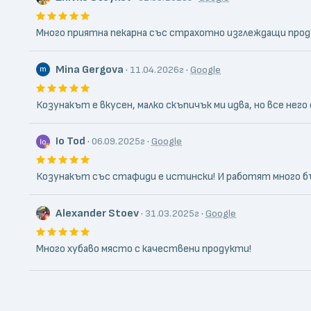
Много приятна пекарна със страхотно изглеждащи продук
Mina Gergova
·
·
11.04.2026г
Google
Козунакът е вкусен, малко скъпичък ми идва, но все него 
Io Tod
·
·
06.09.2025г
Google
Козунакът със стафиди е истински! И работят много бър
Alexander Stoev
·
·
31.03.2025г
Google
Много хубаво място с качествени продукти!