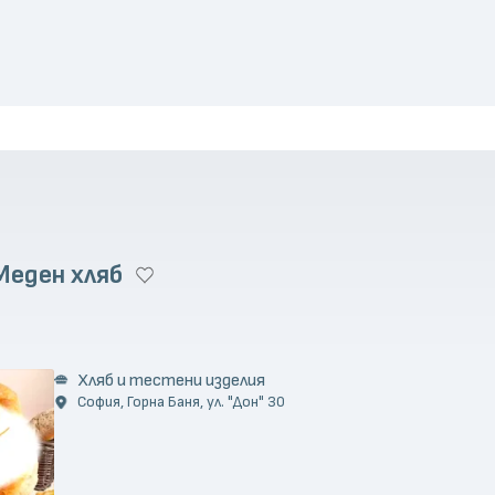
Меден хляб
)
Хляб и тестени изделия
София, Горна Баня, ул. "Дон" 30