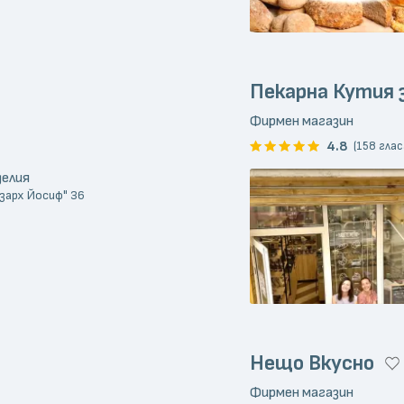
Пекарна Кутия 
Фирмен магазин
4.8
(158 глас
делия
кзарх Йосиф" 36
Нещо Вкусно
Фирмен магазин