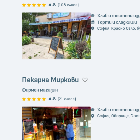
4.8
(108 гласа)
Хляб и тестени из
Торти и сладкиши
София, Красно Село, бул
Пекарна Миркови
Фирмен магазин
4.8
(21 гласа)
Хляб и тестени из
София, Оборище, Doct