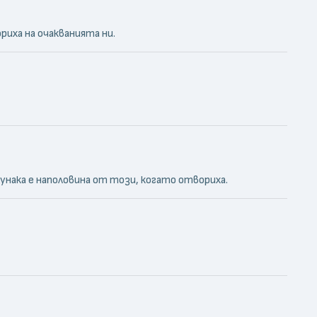
иха на очакванията ни.
унака е наполовина от този, когато отвориха.