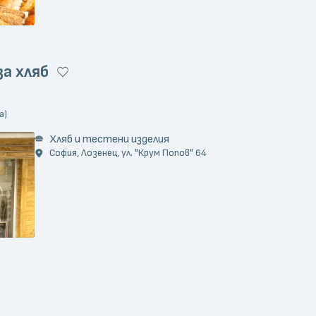
за хляб
а)
Хляб и тестени изделия
София, Лозенец, ул. "Крум Попов" 64