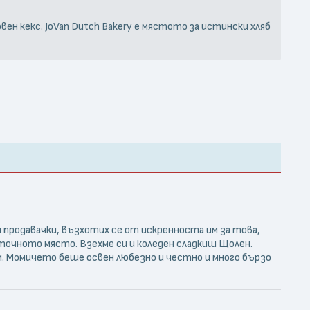
вен кекс. JoVan Dutch Bakery е мястото за истински хляб
 продавачки, възхотих се от искренноста им за това,
а точното място. Взехме си и коледен сладкиш Щолен.
м. Момичето беше освен любезно и честно и много бързо