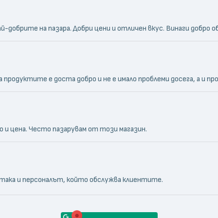
добрите на пазара. Добри цени и отличен вкус. Винаги добро об
продуктите е доста добро и не е имало проблеми досега, а и п
 и цена. Често пазарувам от този магазин.
така и персоналът, който обслужва клиентите.