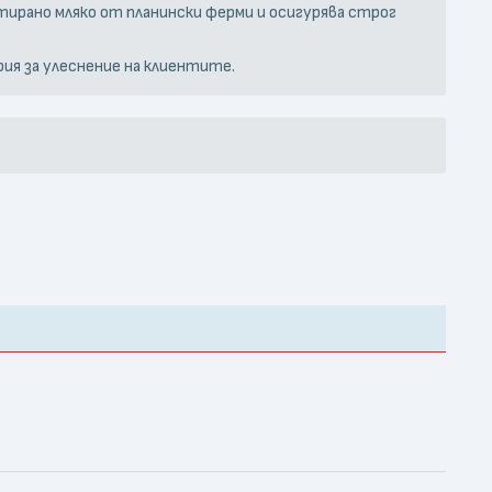
тирано мляко от планински ферми и осигурява строг
рия за улеснение на клиентите.