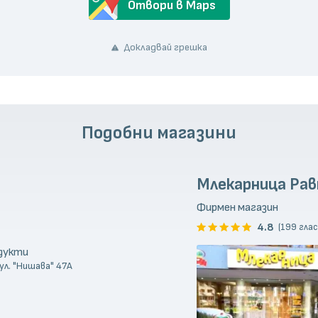
Отвори в Maps
Докладвай грешка
Подобни магазини
Млекарница Рав
Фирмен магазин
4.8
(199 глас
одукти
ул. "Нишава" 47А