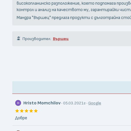
високопланинско разположение, което подпомага произв
контрол и анализ на качеството му, гарантирайки чиста
Мандра "Вършец" предлага продукти с дълготрайна стойн
Производител:
Вършец
Hristo Momchilov
·
·
05.03.2021г
Google
Добре