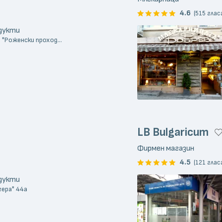
4.6
(515 глас
одукти
 "Роженски проход...
LB Bulgaricum
Фирмен магазин
4.5
(121 глас
одукти
гера" 44а