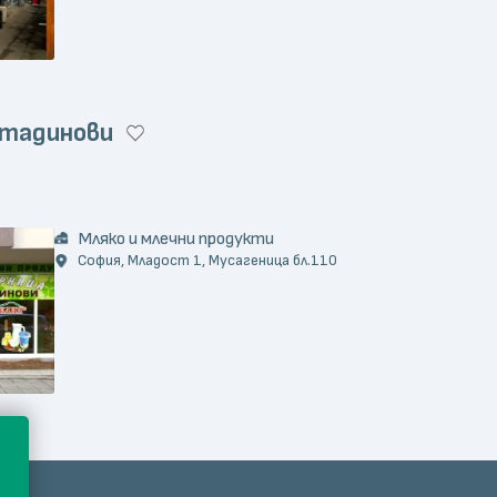
стадинови
)
Мляко и млечни продукти
София, Младост 1, Мусагеница бл.110