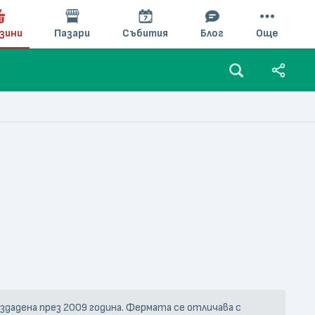
зини
Пазари
Събития
Блог
Още
ъздадена през 2009 година. Фермата се отличава с