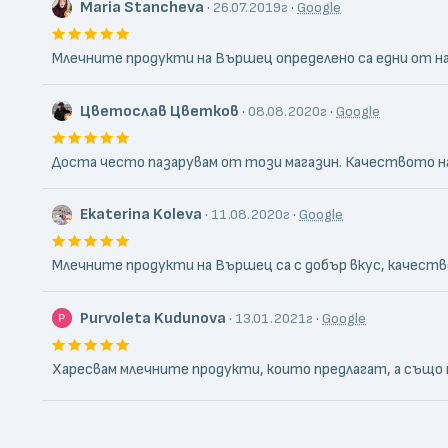
Maria Stancheva
·
·
26.07.2019г
Google
Млечните продукти на Вършец определено са едни от най-
Цветослав Цветков
·
·
08.08.2020г
Google
Доста често пазарувам от този магазин. Качеството на 
Ekaterina Koleva
·
·
11.08.2020г
Google
Млечните продукти на Вършец са с добър вкус, качество
Purvoleta Kudunova
·
·
13.01.2021г
Google
Харесвам млечните продукти, които предлагат, а също 