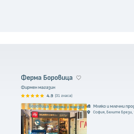
Ферма Боровица
Фирмен магазин
4.9
(31 гласа)
Мляко и млечни пр
София, Белите Брези, 