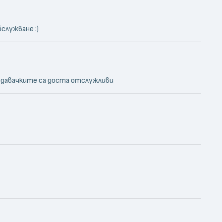
служване :)
родавачките са доста отслужливи