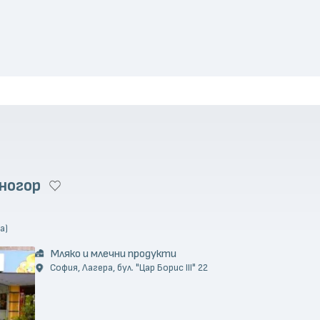
ногор
а)
Мляко и млечни продукти
София, Лагера, бул. "Цар Борис III" 22