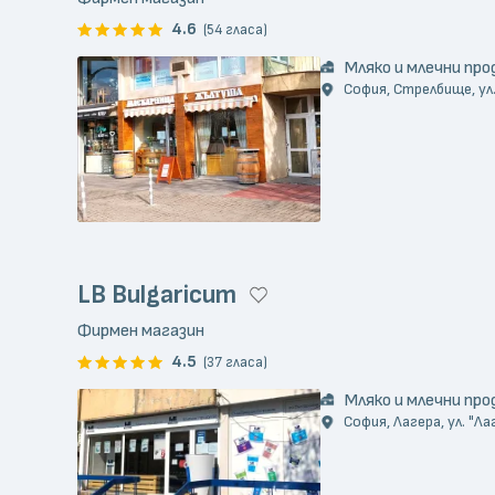
4.6
(54 гласа)
Мляко и млечни пр
София, Стрелбище, ул.
LB Bulgaricum
Фирмен магазин
4.5
(37 гласа)
Мляко и млечни пр
София, Лагера, ул. "Ла