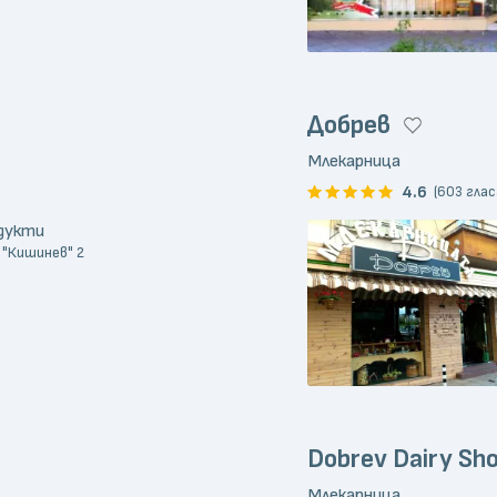
Добрев
Млекарница
4.6
(603 глас
одукти
. "Кишинев" 2
Dobrev Dairy Sh
Млекарница