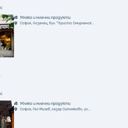
а)
Мляко и млечни продукти
София, Лозенец, бул. "Христо Смирненск...
а)
Мляко и млечни продукти
София, Гео Милев, пазар Ситняково, ул....