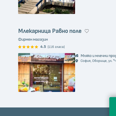
Млекарница Равно поле
Фирмен магазин
4.5
(116 гласа)
Мляко и млечни пр
София, Оборище, ул. "