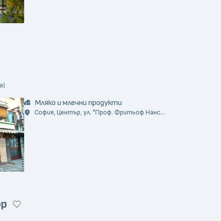
а)
Мляко и млечни продукти
София, Център, ул. "Проф. Фритьоф Нанс...
op