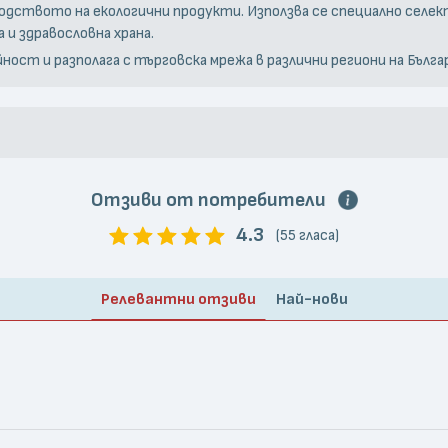
одството на екологични продукти. Използва се специално селек
 и здравословна храна.
ост и разполага с търговска мрежа в различни региони на Бълга
Отзиви от потребители
4.3
(55 гласа)
Релевантни отзиви
Най-нови