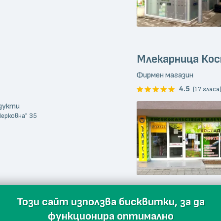
Млекарница Ко
Фирмен магазин
4.5
(17 гласа
одукти
Черковна" 35
Този сайт използва бисквитки, за да
функционира оптимално