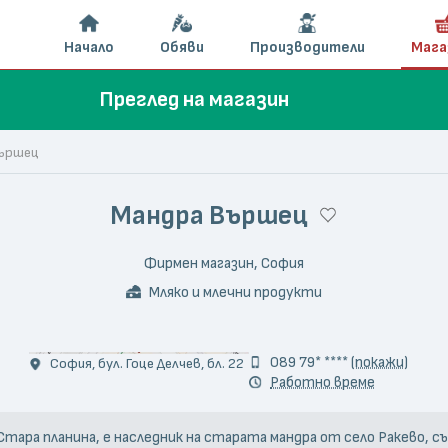
Начало
Обяви
Производители
Мага
Преглед на магазин
Вършец
Мандра Вършец
Фирмен магазин, София
Мляко и млечни продукти
089 79* ****
(покажи)
София, бул. Гоце Делчев, бл. 22
Работно време
Стара планина, е наследник на старата мандра от село Ракево, с