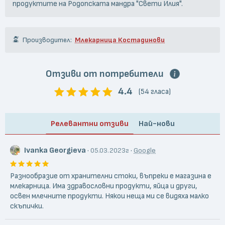
продуктите на Родопската мандра "Свети Илия".
Производител:
Млекарница Костадинови
Отзиви от потребители
4.4
(54 гласа)
Релевантни отзиви
Най-нови
Ivanka Georgieva
·
·
05.03.2023г
Google
Разнообразие от хранителни стоки, въпреки е магазина е
млекарница. Има здравословни продукти, яйца и други,
освен млечните продукти. Някои неща ми се видяха малко
скъпички.