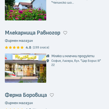
"Чепинско шо...
Млекарница Равногор
Фирмен магазин
4.8
(199 гласа)
Мляко и млечни продукти
София, Лагера, бул. "Цар Борис III"
22
Ферма Боровица
Фирмен магазин