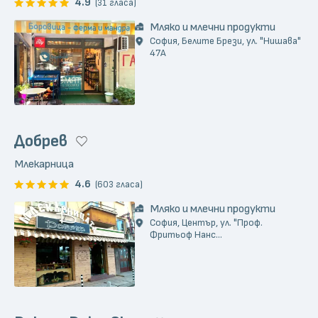
4.9
(31 гласа)
Мляко и млечни продукти
София, Белите Брези, ул. "Нишава"
47А
Добрев
Млекарница
4.6
(603 гласа)
Мляко и млечни продукти
София, Център, ул. "Проф.
Фритьоф Нанс...