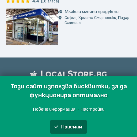
4.4
(18 гласа)
Мляко и млечни продукти
София, Христо Смирненски, Пазар
Слатина
Този сайт използва бисквитки, за да
функционира оптимално
Повече информация
·
Настройки
Приемам
Обяви
Производители
Магазини
Събития
Блог
Още