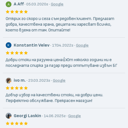
A Aff
·
·
05.03.2020г
Google
Открих го скоро и сега съм редовен клиент. Предлагат
добра, качествена храна, децата ми харесват всичко,
което взема от там. Опитайте!
Konstantin Velev
·
·
17.04.2022г
Google
Добри стоки на разумна цена👍От няколко години ни е
последната спирка за пазар преди отпътуване извън БГ
ivo m.
·
·
23.03.2023г
Google
Добър избор на качествени стоки, на добри цени.
Перфектно обслужване. Прекрасен магазин!
Georgi Laskin
·
·
14.06.2025г
Google