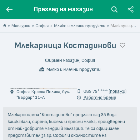
Преглед на магазин
Магазини
София
Мляко и млечни продукти
Млекарница Костадинови
Млекарница Костадинови
Фирмен магазин, София
Мляко и млечни продукти
© Инайло Костадинов
089 79* ****
(покажи)
София, Красна Поляна, бул.
"Вардар" 11-А
Работно време
Млекарницата "Костадинови" предлага над 35 вида
кашкавали, сирена, кисели и пресни млека, произведени
от най-добрите мандри в България. Те са официален
представител за гр. София и околностите на