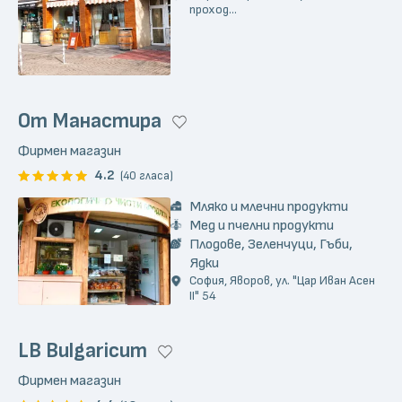
проход...
От Манастира
Фирмен магазин
4.2
(40 гласа)
Мляко и млечни продукти
Мед и пчелни продукти
Плодове, Зеленчуци, Гъби,
Ядки
София, Яворов, ул. "Цар Иван Асен
II" 54
LB Bulgaricum
Фирмен магазин