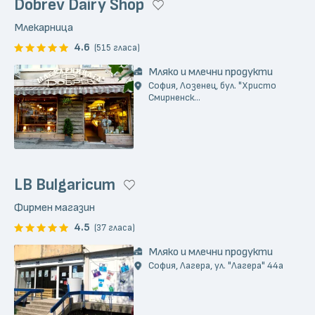
Dobrev Dairy Shop
Млекарница
4.6
(515 гласа)
Мляко и млечни продукти
София, Лозенец, бул. "Христо
Смирненск...
LB Bulgaricum
Фирмен магазин
4.5
(37 гласа)
Мляко и млечни продукти
София, Лагера, ул. "Лагера" 44а