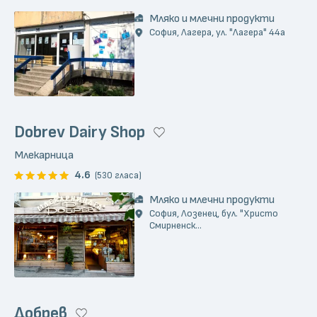
Мляко и млечни продукти
София, Лагера, ул. "Лагера" 44а
Dobrev Dairy Shop
Млекарница
4.6
(530 гласа)
Мляко и млечни продукти
София, Лозенец, бул. "Христо
Смирненск...
Добрев