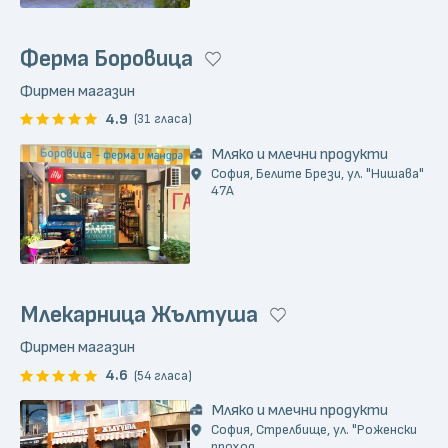
Ферма Боровица
Фирмен магазин
4.9
(31 гласа)
Мляко и млечни продукти
София, Белите Брези, ул. "Нишава"
47А
Млекарница Жълтуша
Фирмен магазин
4.6
(54 гласа)
Мляко и млечни продукти
София, Стрелбище, ул. "Роженски
проход...