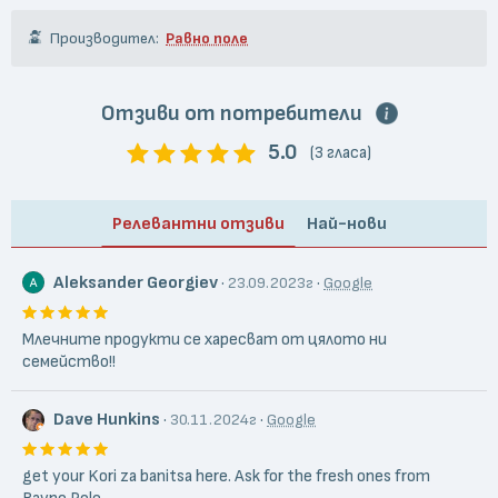
Производител:
Равно поле
Отзиви от потребители
5.0
(3 гласа)
Релевантни отзиви
Най-нови
Aleksander Georgiev
·
·
23.09.2023г
Google
Млечните продукти се харесват от цялото ни
семейство!!
Dave Hunkins
·
·
30.11.2024г
Google
get your Kori za banitsa here. Ask for the fresh ones from