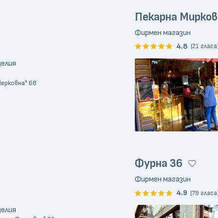
Пекарна Мирков
Фирмен магазин
4.8
(21 гласа
делия
Черковна" 68
Фурна 36
Фирмен магазин
4.9
(79 гласа
делия