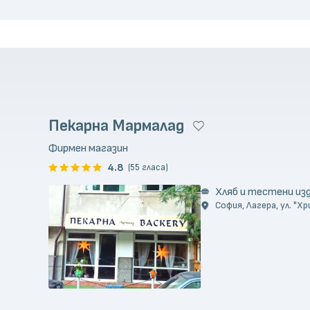
Пекарна Мармалад
Фирмен магазин
4.8
(55 гласа)
Хляб и тестени из
София, Лагера, ул. "