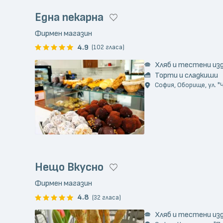
Една пекарна
Фирмен магазин
4.9
(102 гласа)
Хляб и тестени из
Торти и сладкиши
София, Оборище, ул. "
Нещо Вкусно
Фирмен магазин
4.8
(32 гласа)
Хляб и тестени из