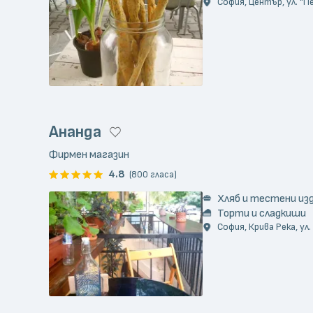
София, Център, ул. "
Ананда
Фирмен магазин
4.8
(800 гласа)
Хляб и тестени из
Торти и сладкиши
София, Крива Река, ул.