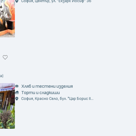
София, Център, ул. "Екзарх Йосиф" 36
а)
Хляб и тестени изделия
Торти и сладкиши
София, Красно Село, бул. "Цар Борис II...