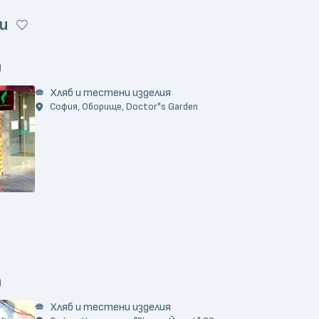
и
)
Хляб и тестени изделия
София, Оборище, Doctor"s Garden
)
Хляб и тестени изделия