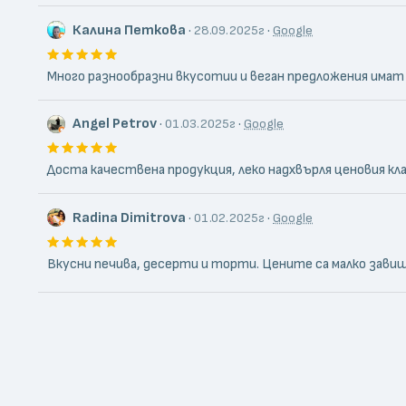
Калина Петкова
·
·
28.09.2025г
Google
Много разнообразни вкусотии и веган предложения имат 
Angel Petrov
·
·
01.03.2025г
Google
Доста качествена продукция, леко надхвърля ценовия кла
Radina Dimitrova
·
·
01.02.2025г
Google
Вкусни печива, десерти и торти. Цените са малко завиш