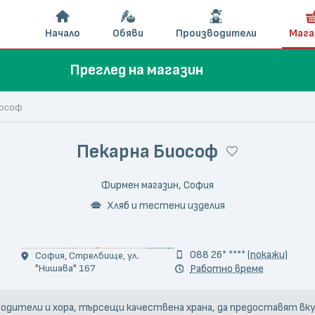
Начало
Обяви
Производители
Мага
Преглед на магазин
иософ
Пекарна Биософ
Фирмен магазин, София
Хляб и тестени изделия
088 26* ****
(покажи)
София, Стрелбище, ул.
"Нишава" 167
Работно време
дители и хора, търсещи качествена храна, да предоставят вкусн