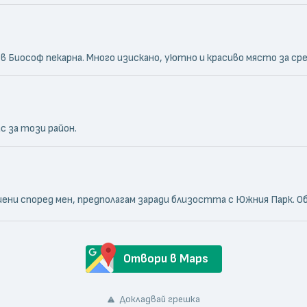
в Биософ пекарна. Много изискано, уютно и красиво място за ср
с за този район.
ени според мен, предполагам заради близостта с Южния Парк. О
Отвори в Maps
Докладвай грешка