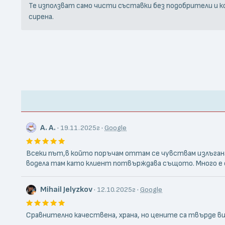
Те използват само чисти съставки без подобрители и к
сирена.
А. А.
·
·
19.11.2025г
Google
Всеки път,в който поръчам оттам се чувствам излъгана и о
водела там като клиент потвърждава същото. Много е 
Mihail Jelyzkov
·
·
12.10.2025г
Google
Сравнително качествена, храна, но цените са твърде ви