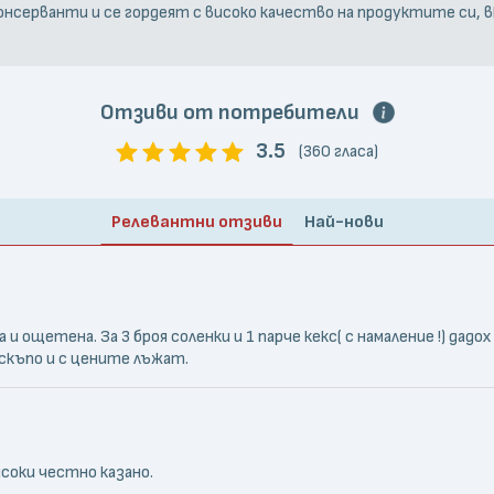
онсерванти и се гордеят с високо качество на продуктите си, 
Отзиви от потребители
3.5
(360 гласа)
Релевантни отзиви
Най-нови
щетена. За 3 броя соленки и 1 парче кекс( с намаление !) дадох 
скъпо и с цените лъжат.
соки честно казано.