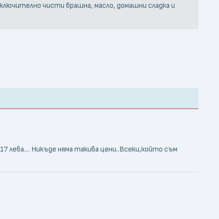
включително чисти брашна, масло, домашни сладка и
17 лева.... Никъде няма такива цени..Всеки,който съм