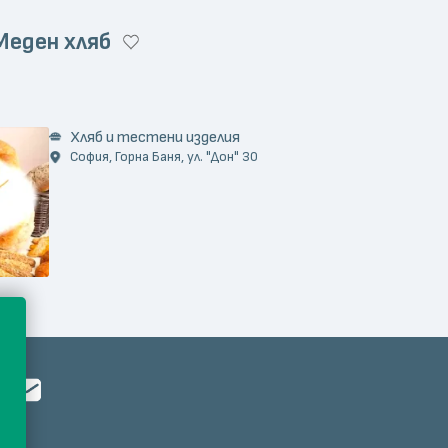
Меден хляб
)
Хляб и тестени изделия
София, Горна Баня, ул. "Дон" 30