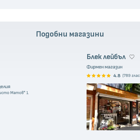
Подобни магазини
Блек лейбъл
Фирмен магазин
4.8
(789 глас
делия
Христо Матов" 1