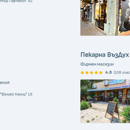
Петър Парчевич" 62
Пекарна ВъзДух
Фирмен магазин
4.8
(108 глас
делия
 "Феликс Каниц" 16