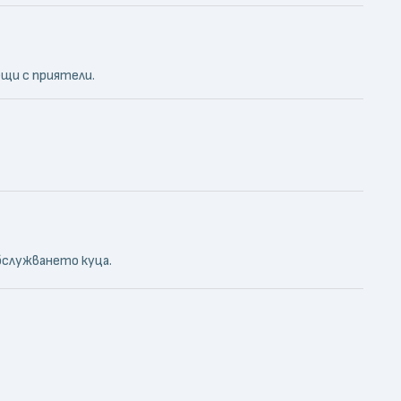
ещи с приятели.
бслужването куца.