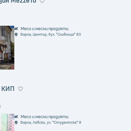
зин MezzeTo
)
Месо и месни продукти
Варна, Център, бул. "Сливница" 83
н КИП
)
Месо и месни продукти
Варна, Левски, ул. "Студентска" 8