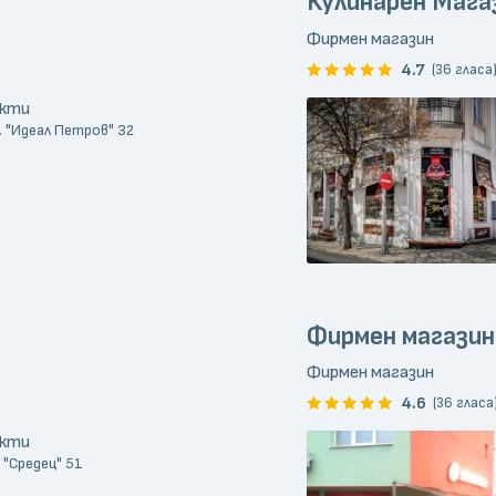
Кулинарен Мага
Фирмен магазин
4.7
(36 гласа
укти
. "Идеал Петров" 32
Фирмен магази
Фирмен магазин
4.6
(36 гласа
укти
. "Средец" 51