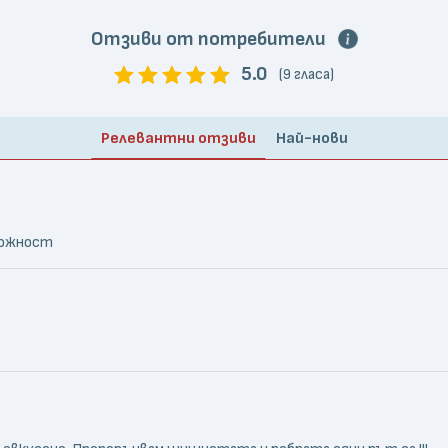
Отзиви от потребители
5.0
(9 гласа)
Релевантни отзиви
Най-нови
зможност