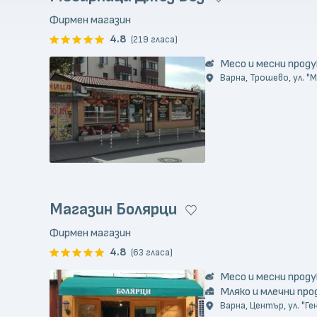
Фирмен магазин
4.8
(219 гласа)
Месо и месни прод
Варна, Трошево, ул. "
Магазин Болярци
Фирмен магазин
4.8
(63 гласа)
Месо и месни прод
Мляко и млечни пр
Варна, Център, ул. "Ге