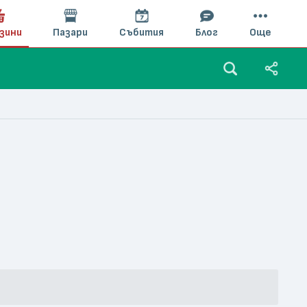
зини
Пазари
Събития
Блог
Още