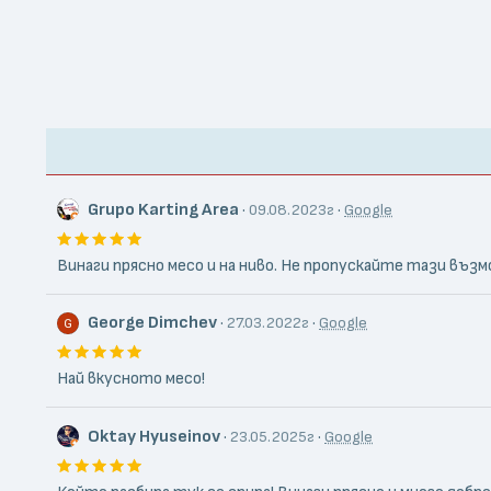
Grupo Karting Area
·
·
09.08.2023г
Google
Винаги прясно месо и на ниво. Не пропускайте тази въ
George Dimchev
·
·
27.03.2022г
Google
Най вкусното месо!
Oktay Hyuseinov
·
·
23.05.2025г
Google