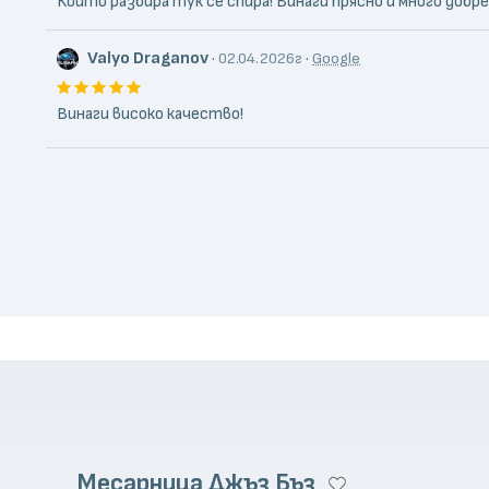
Който разбира тук се спира! Винаги прясно и много добр
Valyo Draganov
·
·
02.04.2026г
Google
Винаги високо качество!
Месарница Джъз Бъз