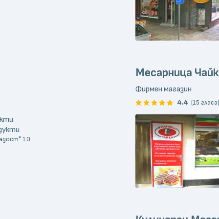
Месарница Чайк
Фирмен магазин
4.4
(15 гласа
укти
одукти
Радост" 10