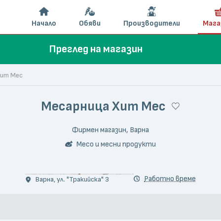
Начало
Обяви
Производители
Мага
Преглед на магазин
Хит Мес
Месарница Хит Мес
Фирмен магазин, Варна
Месо и месни продукти
© gepata petkov
Работно време
Варна, ул. "Тракийска" 3