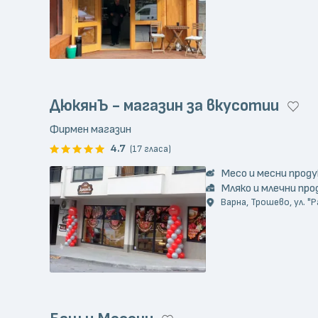
ДюкянЪ - магазин за вкусотии
Фирмен магазин
4.7
(17 гласа)
Месо и месни прод
Мляко и млечни пр
Варна, Трошево, ул. "