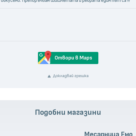
е овкусено. Препоръчвам шишчетата и ребрата един път са !!!
Отвори в Maps
Докладвай грешка
Подобни магазини
Месарница Емо