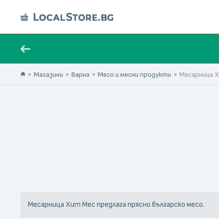
Магазини
Варна
Месо и месни продукти
Месарница 
Месарница Хит Мес предлага прясно българско месо.