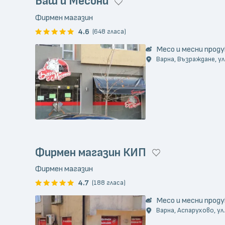
Баш и Месони
Фирмен магазин
4.6
(648 гласа)
Месо и месни прод
Варна, Възраждане, ул
Фирмен магазин КИП
Фирмен магазин
4.7
(188 гласа)
Месо и месни прод
Варна, Аспарухово, ул