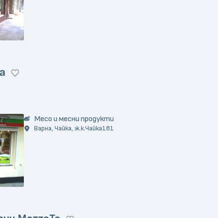
а
)
Месо и месни продукти
Варна, Чайка, ж.к.Чайка181