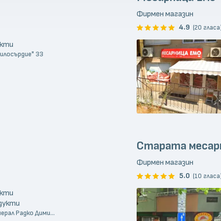
Фирмен магазин
4.9
(20 гласа
укти
Милосърдие" 33
Старата месар
Фирмен магазин
5.0
(10 гласа
укти
одукти
нерал Радко Дими...