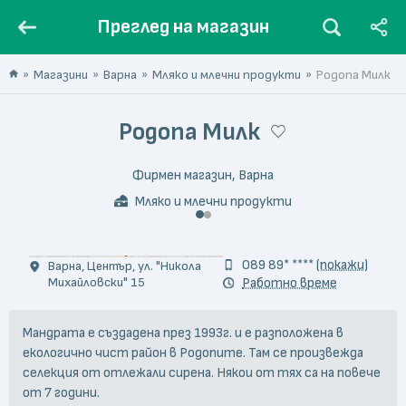
Преглед на магазин
Магазини
Варна
Мляко и млечни продукти
Родопа Милк
Родопа Милк
Фирмен магазин, Варна
Мляко и млечни продукти
© Stoyu Boshnakov
089 89* ****
(покажи)
Варна, Център, ул. "Никола
Михайловски" 15
Работно време
Мандрата е създадена през 1993г. и е разположена в
екологично чист район в Родопите. Там се произвежда
селекция от отлежали сирена. Някои от тях са на повече
от 7 години.