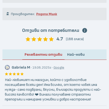
Производител:
Родопа Милк
Отзиви от потребители
4.7
(188 гласа)
Релевантни отзиви
Най-нови
Gabriela M
·
·
19.08.2025г
Google
Най-любимият ни магазин, който с удоволствие
посещаваме всеки ден! Има всичко, от което човек има
нужда- само подбрани, вкусни, български продукти с най-
високо качвство! ❤️ Винаги получаваме страхотни
препоръки и намираме усмивки и добро настроение!