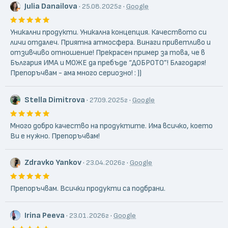
Julia Danailova
·
·
25.08.2025г
Google
Уникални продукти. Уникална концепция. Качеството си
личи отдалеч. Приятна атмосфера. Винаги приветливо и
отзивчиво отношение! Прекрасен пример за това, че в
България ИМА и МОЖЕ да пребъде “ДОБРОТО”! Благодаря!
Препоръчвам - ама много сериозно! : ))
Stella Dimitrova
·
·
27.09.2025г
Google
Много добро качество на продуктите. Има всичко, което
Ви е нужно. Препоръчвам!
Zdravko Yankov
·
·
23.04.2026г
Google
Препоръчвам. Всички продукти са подбрани.
Irina Peeva
·
·
23.01.2026г
Google