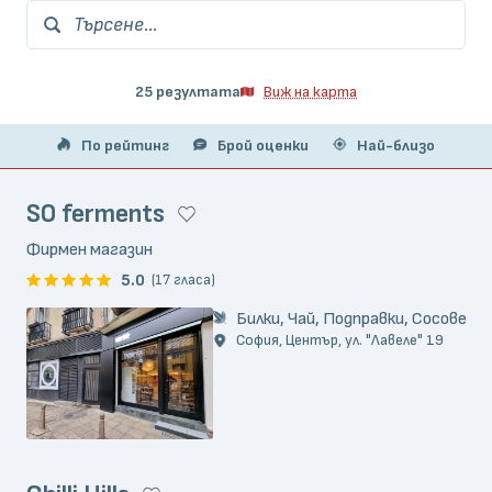
Търсене...
25 резултата
Виж на карта
По рейтинг
Брой оценки
Най-близо
SO ferments
Фирмен магазин
5.0
(17 гласа)
Билки, Чай, Подправки, Сосове
София, Център, ул. "Лавеле" 19