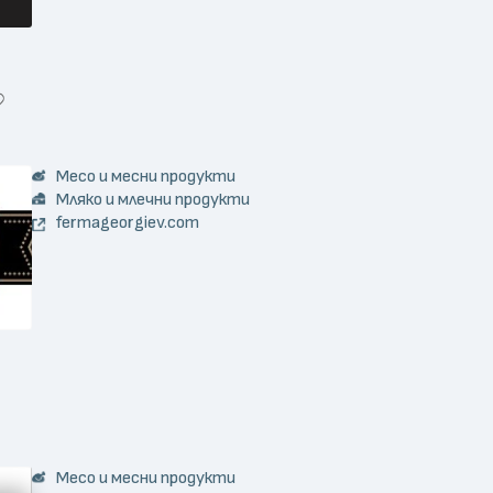
Месо и месни продукти
Мляко и млечни продукти
fermageorgiev.com
Месо и месни продукти