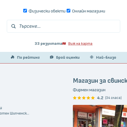
Физически обекти
Онлайн магазини
Търсене...
33 резултата
Виж на карта
По рейтинг
Брой оценки
Най-близо
Магазин за свинск
Фирмен магазин
4.2
(34 гласа)
и
хотен Шипченск...