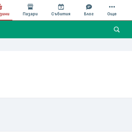
зини
Пазари
Събития
Блог
Още