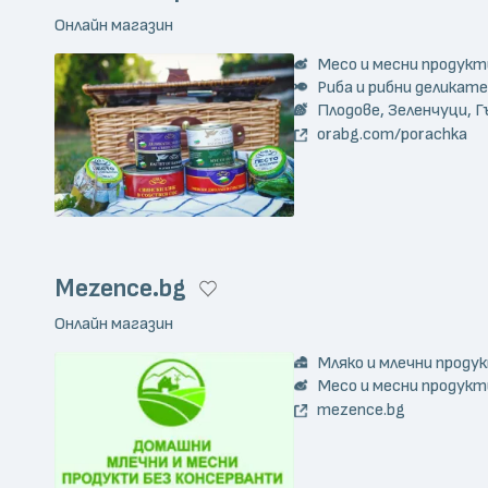
Онлайн магазин
Месо и месни продукт
Риба и рибни деликат
Плодове, Зеленчуци, Г
orabg.com/porachka
Mezence.bg
Онлайн магазин
Мляко и млечни проду
Месо и месни продукт
mezence.bg