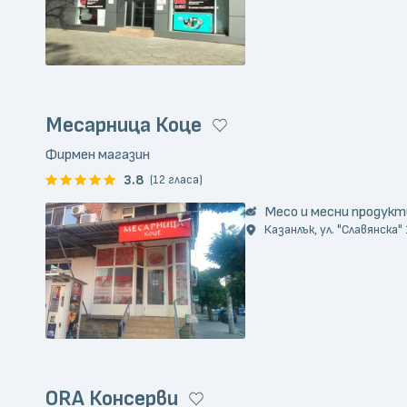
Месарница Коце
Фирмен магазин
3.8
(12 гласа)
Месо и месни продукт
Казанлък, ул. "Славянска"
ORA Консерви