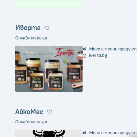
Иверта
Онлайн магазин
Месо и месни продукт
iverta.bg
АйкоМес
Онлайн магазин
Месо и месни продукт