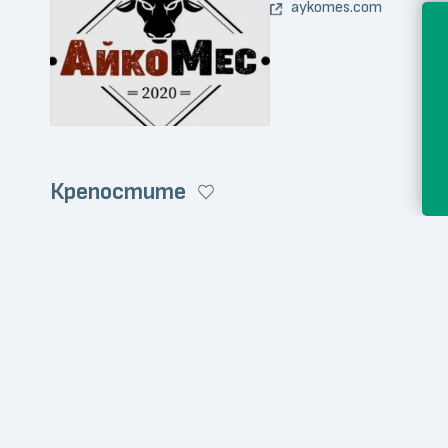
aykomes.com
Крепостите
Онлайн магазин
Месо и месни продукт
krepostite.com