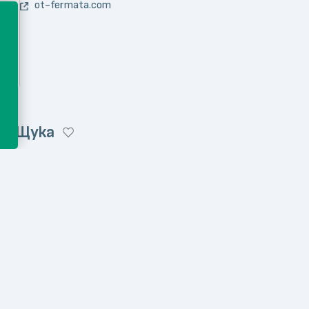
ot-fermata.com
 и Щука
Месо и месни продукти
vinoimeze.bg/product-ca...