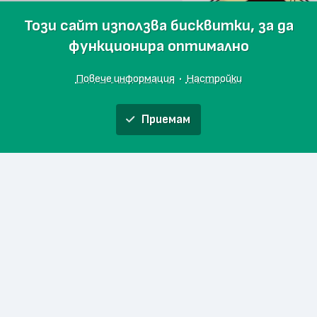
Този сайт използва бисквитки, за да
функционира оптимално
Повече информация
·
Настройки
Приемам
Ферма Шопар, Бик
Онлайн магазин
и
Начало
Любими
За проекта