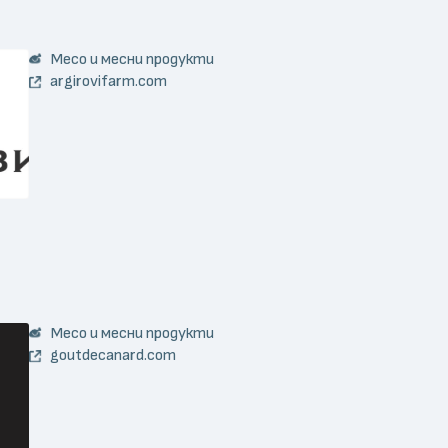
Месо и месни продукти
argirovifarm.com
Месо и месни продукти
goutdecanard.com