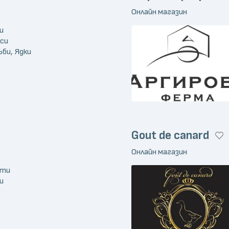
Онлайн магазин
и
еси
ъби, Ядки
Gout de canard
Онлайн магазин
кти
и