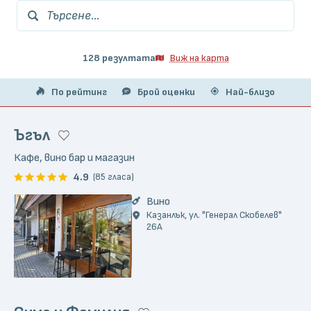
Търсене...
128 резултата
Виж на карта
По рейтинг
Брой оценки
Най-близо
Ъгъл
Кафе, вино бар и магазин
4.9
(85 гласа)
Вино
Казанлък, ул. "Генерал Скобелев"
26A