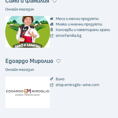
Симо и Фамилия
Онлайн магазин
Месо и месни продукти
Мляко и млечни продукти
Консерви и пакетирани храни
simoifamilia.bg
Едоардо Миролио
Онлайн магазин
Вино
shop.emiroglio-wine.com