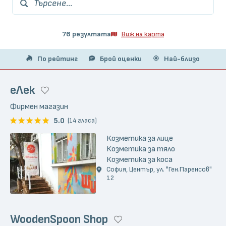
Търсене...
76 резултата
Виж на карта
По рейтинг
Брой оценки
Най-близо
еЛек
Фирмен магазин
5.0
(14 гласа)
Козметика за лице
Козметика за тяло
Козметика за коса
София, Център, ул. "Ген.Паренсов"
12
WoodenSpoon Shop