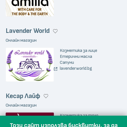
Lavender World
Онлайн магазин
Козметика за лице
Етерични масла
Сапуни
lavenderworld.bg
Кесар Лайф
Онлайн магазин
Козметика за тяло
kesarlifebg.com
Този сайт използва бисквитки, за да