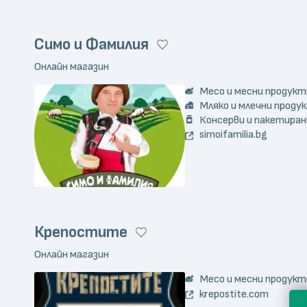
Симо и Фамилия
Онлайн магазин
Месо и месни продукт
Мляко и млечни проду
Консерви и пакетиран
simoifamilia.bg
Крепостите
Онлайн магазин
Месо и месни продукт
krepostite.com