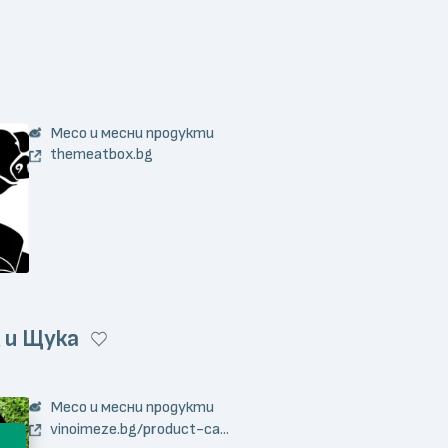
Месо и месни продукти
themeatbox.bg
 и Щука
Месо и месни продукти
vinoimeze.bg/product-ca...