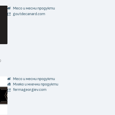
Месо и месни продукти
goutdecanard.com
Месо и месни продукти
Мляко и млечни продукти
fermageorgiev.com