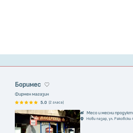
Боримес
Фирмен магазин
5.0
(2 гласа)
Месо и месни продукт
Нови пазар, ул. Раковски 