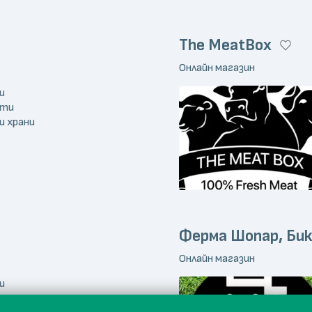
The MeatBox
Онлайн магазин
и
кти
и храни
Ферма Шопар, Бик
Онлайн магазин
и