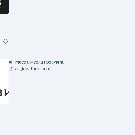
Месо и месни продукти
argirovifarm.com