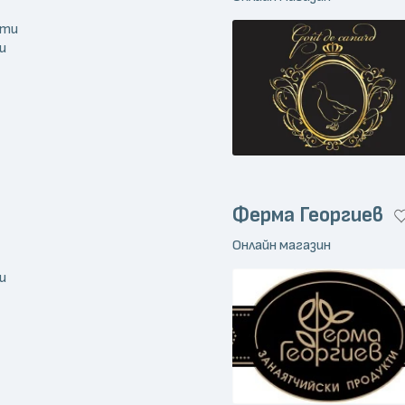
кти
и
Ферма Георгиев
Онлайн магазин
и