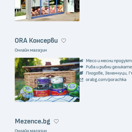
ORA Консерви
Онлайн магазин
Месо и месни продукт
Риба и рибни деликат
Плодове, Зеленчуци, Г
orabg.com/porachka
Mezence.bg
Онлайн магазин