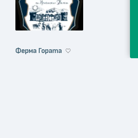
Ферма Гората
Онлайн магазин
Месо и месни продукт
fermagorata.com
Мелничарят