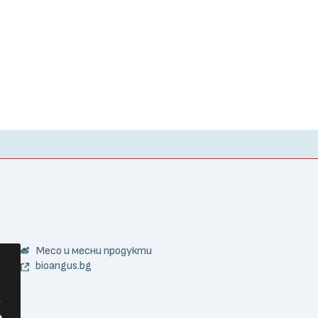
Месо и месни продукти
bioangus.bg