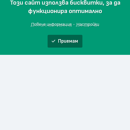
Този сайт използва бисквитки, за да
функционира оптимално
Повече информация
·
Настройки
Приемам
Ферма Амброзия
Онлайн магазин
и
Начало
Любими
За проекта
Ферма Заешката
Контакти