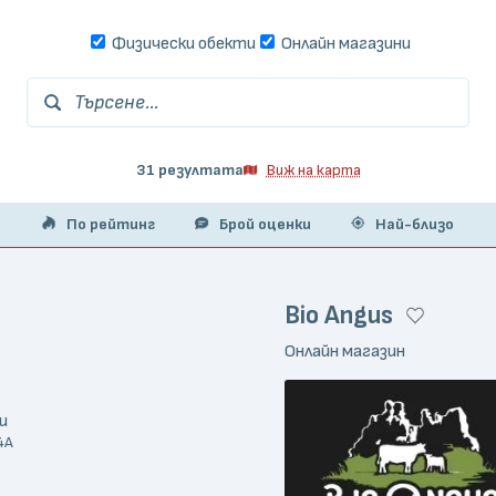
Физически обекти
Онлайн магазини
Търсене...
31 резултата
Виж на карта
По рейтинг
Брой оценки
Най-близо
Bio Angus
Онлайн магазин
и
4А