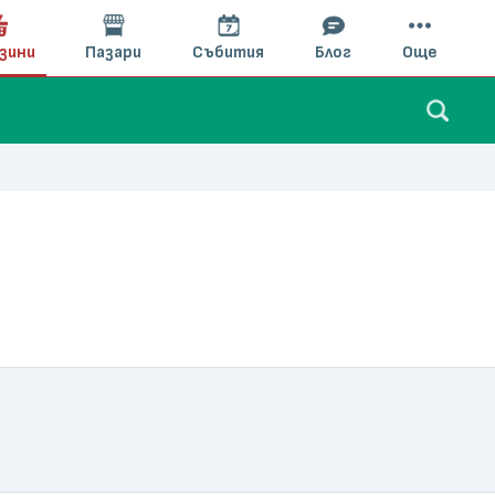
зини
Пазари
Събития
Блог
Още