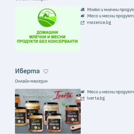
Мляко и млечни проду
Месо и месни продукт
mezence.bg
Иверта
Онлайн магазин
Месо и месни продукт
iverta.bg