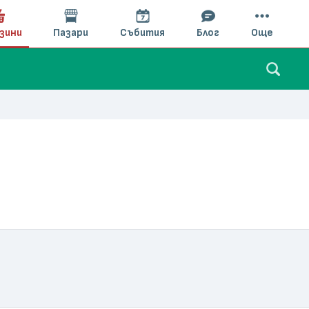
зини
Пазари
Събития
Блог
Още