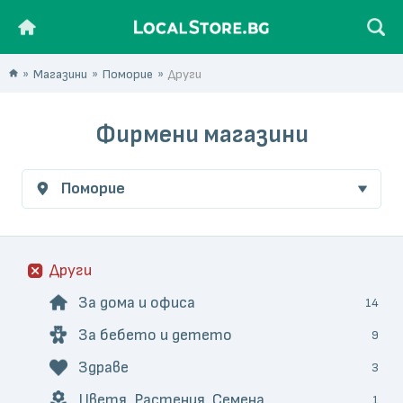
Магазини
Поморие
Други
Фирмени магазини
Поморие
Други
За дома и офиса
14
За бебето и детето
9
Здраве
3
Цветя, Растения, Семена
1