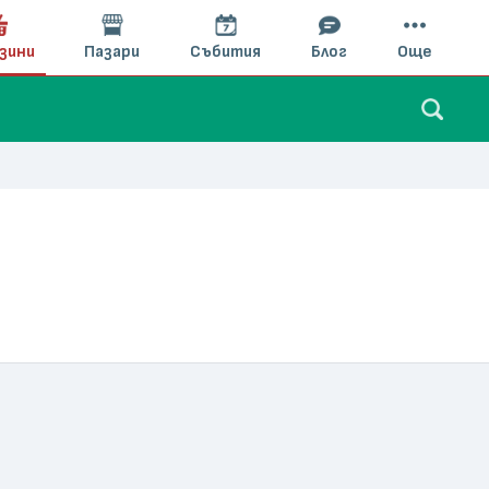
зини
Пазари
Събития
Блог
Още