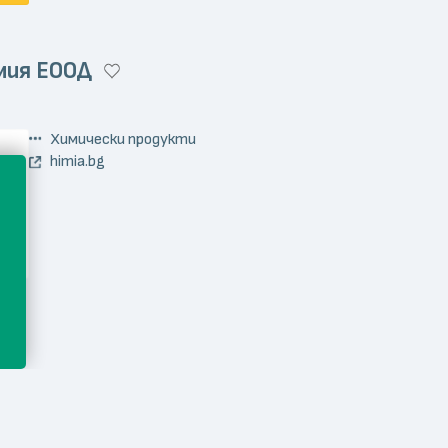
мия ЕООД
Химически продукти
himia.bg
Здраве
bulgarbiotic.bg