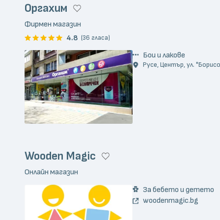
Оргахим
Фирмен магазин
4.8
(36 гласа)
Бои и лакове
Русе, Център, ул. "Борис
Wooden Magic
Онлайн магазин
За бебето и детето
woodenmagic.bg