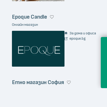
Epoque Candle
Онлайн магазин
За дома и офиса
epoque.bg
Етно магазин София
Онлайн магазин
Занаятчийски издели
ethnoshop.eu