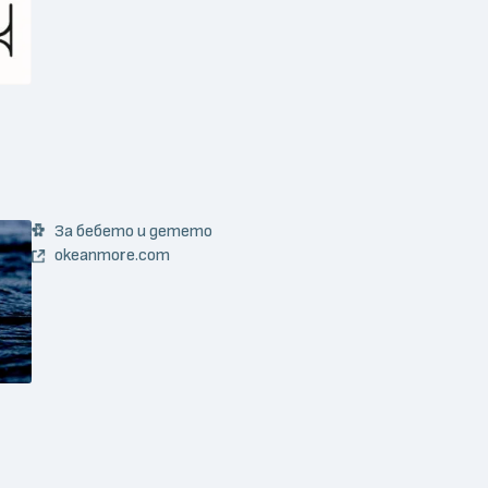
За бебето и детето
okeanmore.com