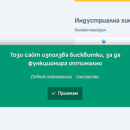
Индустриална хи
Онлайн магазин
Този сайт използва бисквитки, за да
функционира оптимално
Повече информация
·
Настройки
Приемам
Bactology
Онлайн магазин
я