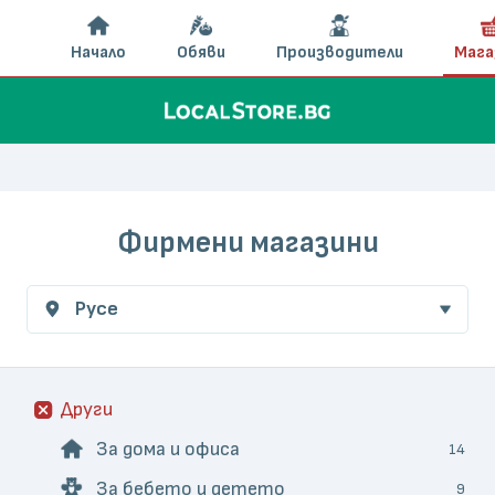
Начало
Обяви
Производители
Мага
Фирмени магазини
Русе
Други
За дома и офиса
14
За бебето и детето
9