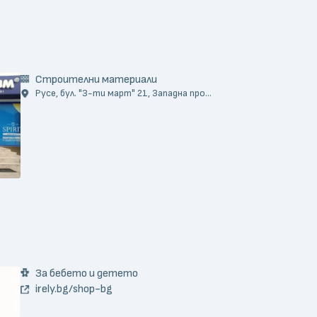
Строителни материали
Русе, бул. "3-ти март" 21, Западна про...
За бебето и детето
irely.bg/shop-bg