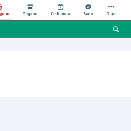
зини
Пазари
Събития
Блог
Още