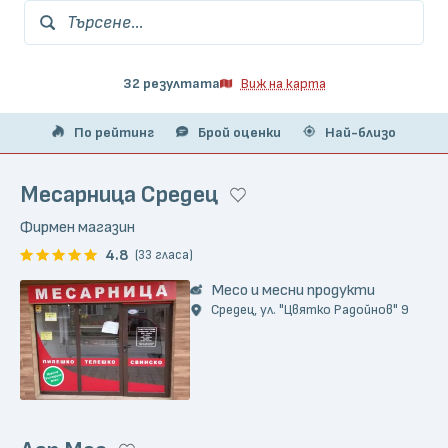
Търсене...
32 резултата
Виж на карта
По рейтинг
Брой оценки
Най-близо
Месарница Средец
Фирмен магазин
4.8
(33 гласа)
Месо и месни продукти
Средец, ул. "Цвятко Радойнов" 9