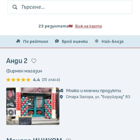
Търсене...
23 резултата
Виж на карта
По рейтинг
Брой оценки
Най-близо
Анди 2
Фирмен магазин
4.4
(35 гласа)
Мляко и млечни продукти
Стара Загора, ул. "Боруйград" 83