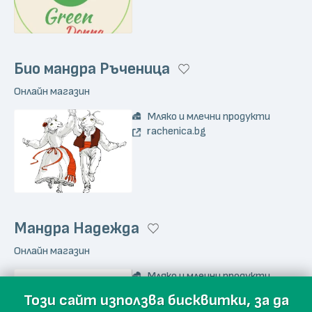
Био мандра Ръченица
Онлайн магазин
Мляко и млечни продукти
rachenica.bg
Мандра Надежда
Онлайн магазин
Мляко и млечни продукти
mandranadejda.com
Този сайт използва бисквитки, за да