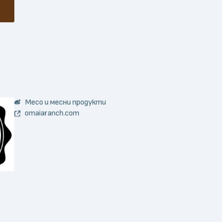
Месо и месни продукти
omaiaranch.com