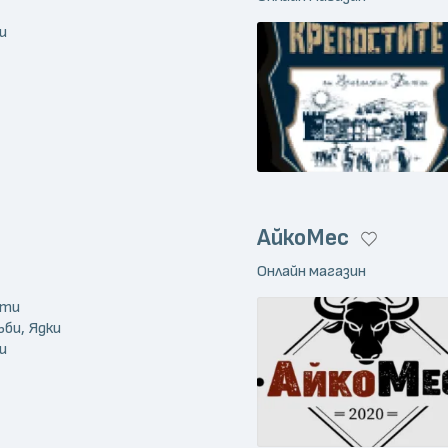
и
АйкоМес
Онлайн магазин
кти
ъби, Ядки
и