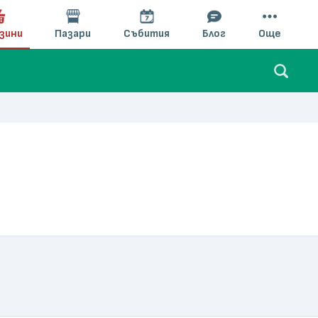
зини
Пазари
Събития
Блог
Още