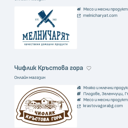
Месо и месни продукт
melnicharyat.com
Чифлик Кръстова гора
Онлайн магазин
Мляко и млечни проду
Плодове, Зеленчуци, Г
Месо и месни продукт
krastovagorabg.com