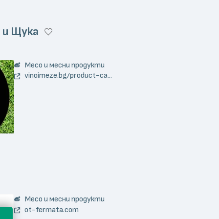
 и Щука
Месо и месни продукти
vinoimeze.bg/product-ca...
Месо и месни продукти
ot-fermata.com