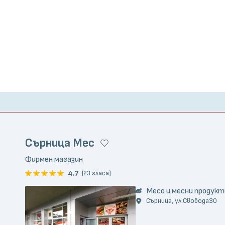
Сърница Мес
Фирмен магазин
4.7
(23 гласа)
Месо и месни продукт
Сърница, ул.Свобода30