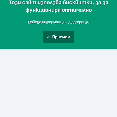
Този сайт използва бисквитки, за да
функционира оптимално
Повече информация
·
Настройки
Приемам
The MeatBox
Онлайн магазин
и
Начало
Любими
За проекта
Ферма Георгиев
Контакти