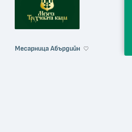
Месарница Абърдийн
Онлайн магазин
Месо и месни продукт
angusbg.com
Gout de canard