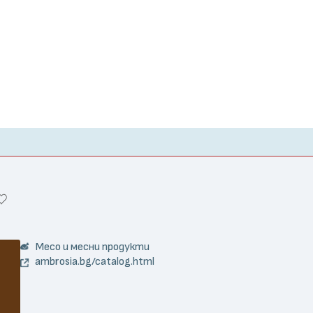
Месо и месни продукти
ambrosia.bg/catalog.html