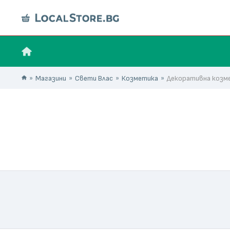
Магазини
Свети Влас
Козметика
Декоративна козм