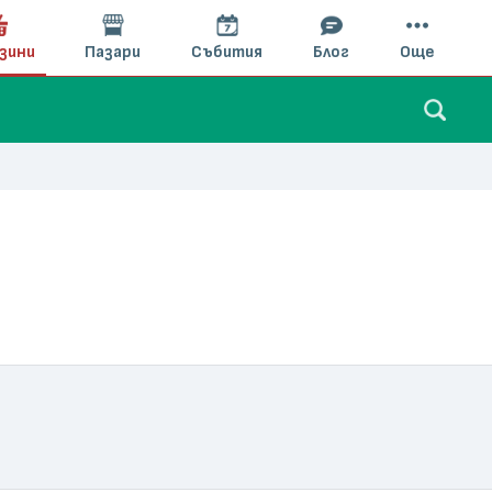
зини
Пазари
Събития
Блог
Още