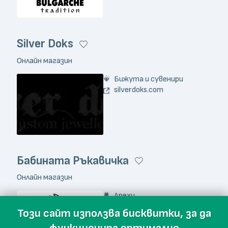
Silver Doks
Онлайн магазин
Бижута и сувенири
silverdoks.com
Бабината Ръкавичка
Онлайн магазин
Дрехи
babinata.com
Този сайт използва бисквитки, за да