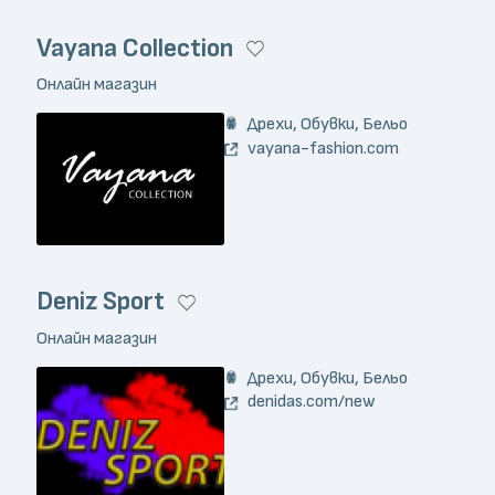
Vayana Collection
Онлайн магазин
Дрехи, Обувки, Бельо
vayana-fashion.com
Deniz Sport
Онлайн магазин
Дрехи, Обувки, Бельо
denidas.com/new