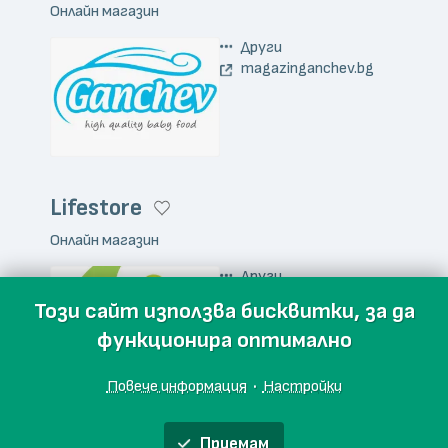
Онлайн магазин
Други
magazinganchev.bg
Lifestore
Онлайн магазин
Други
lifestore.bg
Този сайт използва бисквитки, за да
функционира оптимално
Повече информация
·
Настройки
Soma Latte
Приемам