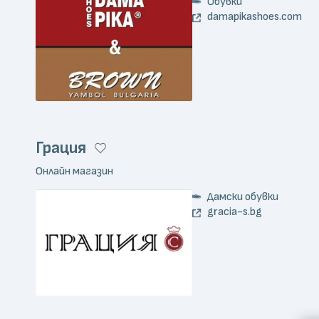
Обувки
damapikashoes.com
Грация
Онлайн магазин
Дамски обувки
gracia-s.bg