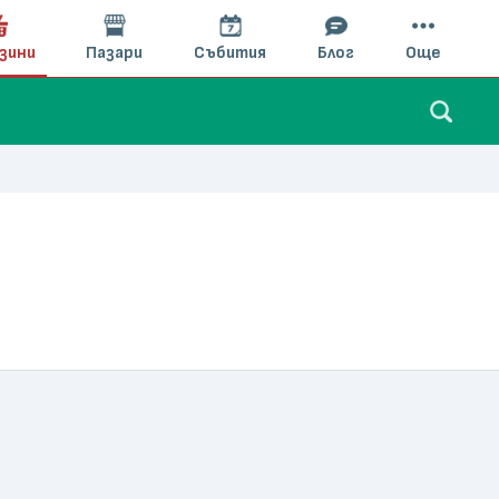
зини
Пазари
Събития
Блог
Още