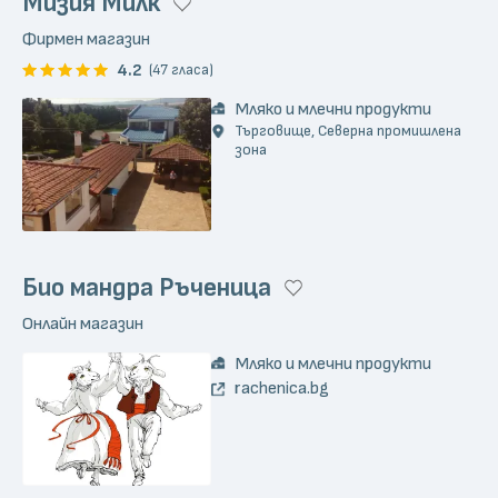
Мизия Милк
Фирмен магазин
4.2
(47 гласа)
Мляко и млечни продукти
Търговище, Северна промишлена
зона
Био мандра Ръченица
Онлайн магазин
Мляко и млечни продукти
rachenica.bg