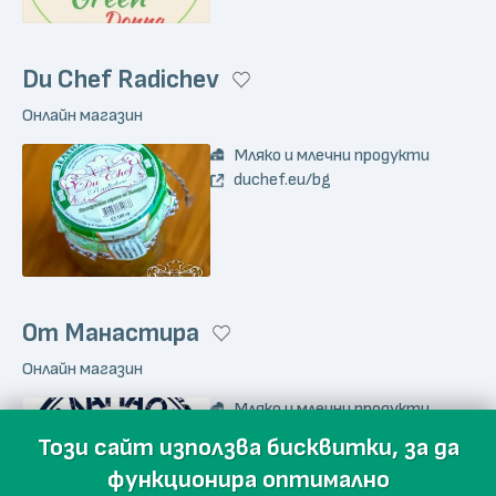
Du Chef Radichev
Онлайн магазин
Мляко и млечни продукти
duchef.eu/bg
От Манастира
Онлайн магазин
Мляко и млечни продукти
Мед и пчелни продукти
Този сайт използва бисквитки, за да
Плодове, Зеленчуци, Гъби,
функционира оптимално
Ядки