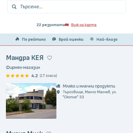
Търсене...
22 резултата
Виж на карта
По рейтинг
Брой оценки
Най-близо
Мандра КЕЯ
Фирмен магазин
4.2
(17 гласа)
Мляко и млечни продукти
Търговище, Малчо Малчев, ул.
"Скопие" 33