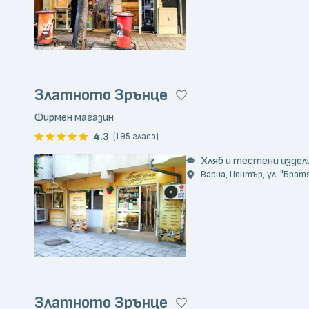
Златното Зрънце
Фирмен магазин
4.3
(195 гласа)
Хляб и тестени издел
Варна, Център, ул. "Братя
Златното Зрънце