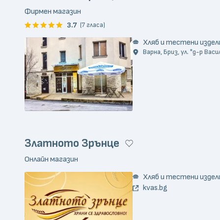
Фирмен магазин
3.7
(7 гласа)
Хляб и тестени издел
Варна, Бриз, ул. "д-р Васи
Златното Зрънце
Онлайн магазин
Хляб и тестени издел
kvas.bg