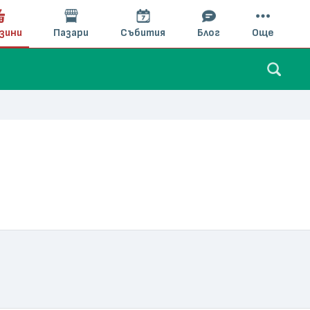
зини
Пазари
Събития
Блог
Още