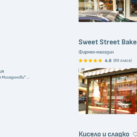
Sweet Street Bake
Фирмен магазин
4.6
(89 гласа)
ия
 Миладинови" ...
Кисело и сладко