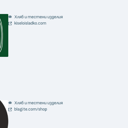
Хляб и тестени изделия
kiseloisladko.com
Хляб и тестени изделия
blagite.com/shop