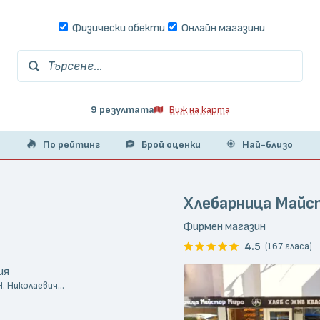
Физически обекти
Онлайн магазини
Търсене...
9 резултата
Виж на карта
По рейтинг
Брой оценки
Най-близо
Хлебарница Майс
Фирмен магазин
4.5
(167 гласа)
ия
. Николаевич...