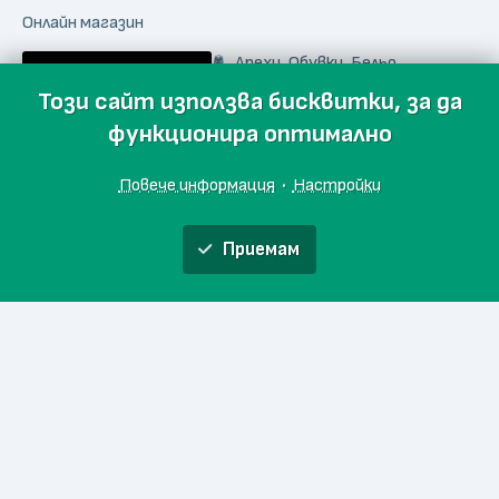
Онлайн магазин
Дрехи, Обувки, Бельо
lazarini.eu
Този сайт използва бисквитки, за да
функционира оптимално
Повече информация
·
Настройки
Визионери
Приемам
Онлайн магазин
Обяви
Производители
Магазини
Събития
Блог
Още
Дрехи
visionariess.com
Начало
Любими
За проекта
Карина Русе