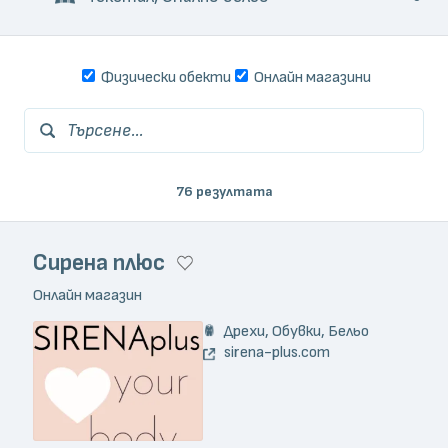
Физически обекти
Онлайн магазини
Търсене...
76 резултата
Сирена плюс
Онлайн магазин
Дрехи, Обувки, Бельо
sirena-plus.com