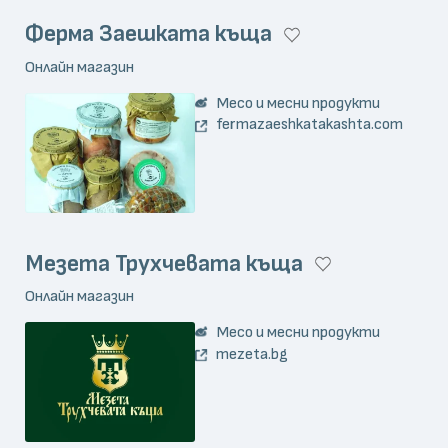
Ферма Заешката къща
Онлайн магазин
Месо и месни продукти
fermazaeshkatakashta.com
Мезета Трухчевата къща
Онлайн магазин
Месо и месни продукти
mezeta.bg