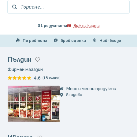
Търсене...
31 резултата
Виж на карта
По рейтинг
Брой оценки
Най-близо
Пълдин
Фирмен магазин
4.6
(18 гласа)
Месо и месни продукти
Ягодово