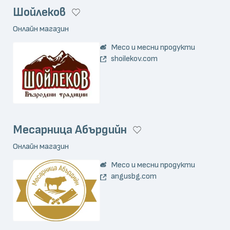
Шойлеков
Онлайн магазин
Месо и месни продукти
shoilekov.com
Месарница Абърдийн
Онлайн магазин
Месо и месни продукти
angusbg.com